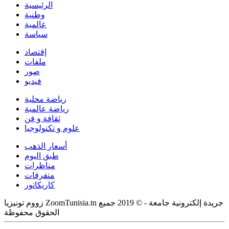
الرئيسية
وطنية
عالمية
سياسة
إقتصاد
ملفات
صور
فيديو
رياضة محلية
رياضة عالمية
ثقافة و فن
علوم و تكنولوجيا
أسعار الذهب
طبق اليوم
مناظرات
متفرقات
كاريكاتور
زووم تونيزيا ZoomTunisia.tn جريدة إلكترونية جامعة - © 2019 جميع
الحقوق محفوظة