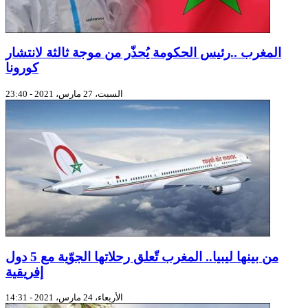
المغرب ..رئيس الحكومة يُحذّر من موجة ثالثة لانتشار
كورونا
السبت، 27 مارس، 2021 - 23:40
من بينها ليبيا.. المغرب تّعلق رحلاتها الجوّية مع 5 دول
إفريقية
الأربعاء، 24 مارس، 2021 - 14:31