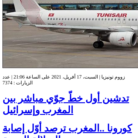
زووم تونيزيا | السبت، 17 أفريل، 2021 على الساعة 21:06 | عدد
الزيارات : 7374
تدشين أول خطّ جوّي مباشر بين
المغرب وإسرائيل
كورونا ..المغرب ترصد أوّل إصابة