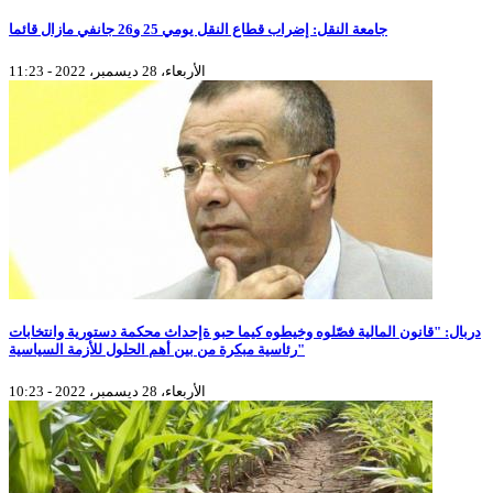
جامعة النقل: إضراب قطاع النقل يومي 25 و26 جانفي مازال قائما
الأربعاء، 28 ديسمبر، 2022 - 11:23
دربال: "قانون المالية فصّلوه وخيطوه كيما حبو ةإحداث محكمة دستورية وانتخابات
رئاسية مبكرة من بين أهم الحلول للأزمة السياسية"
الأربعاء، 28 ديسمبر، 2022 - 10:23