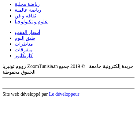
رياضة محلية
رياضة عالمية
ثقافة و فن
علوم و تكنولوجيا
أسعار الذهب
طبق اليوم
مناظرات
متفرقات
كاريكاتور
زووم تونيزيا ZoomTunisia.tn جريدة إلكترونية جامعة - © 2019 جميع
الحقوق محفوظة
Site web développé par
Le développeur