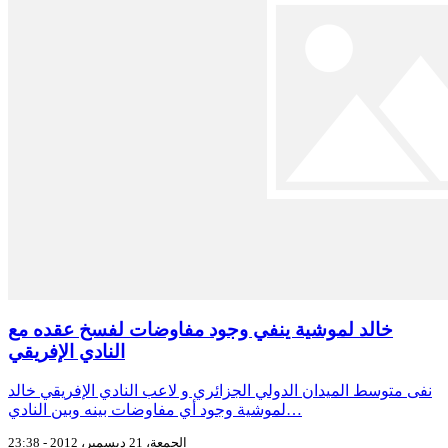
خالد لموشية ينفي وجود مفاوضات لفسخ عقده مع
النادي الإفريقي
نفى متوسط الميدان الدولي الجزائري و لاعب النادي الإفريقي خالد
لموشية وجود أي مفاوضات بينه وبين النادي…
الجمعة، 21 ديسمبر، 2012 - 23:38