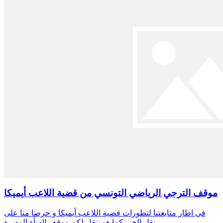
موقف الترجي الرياضي التونسي من قضية اللاعب أيميكا
في اطار متابعتنا لتطورات قضية اللاعب أيميكا و حرصا منا على
نقل الخبر كما هو ننقل لكم موقف الهيأة المديرة…