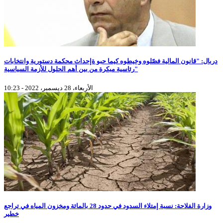
دربال: "قانون المالية فصّلوه وخيطوه كيما حبو ةإحداث محكمة دستورية وانتخابات
رئاسية مبكرة من بين أهم الحلول للأزمة السياسية"
الأربعاء، 28 ديسمبر، 2022 - 10:23
وزارة الفلاحة: نسبة إمتلاء السدود في حدود 28 بالمائة ومخزون المياه في تراجع
خطير