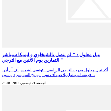
نبيل معلول : " لم نتصل بالشيخاوي و ايميكا سيباشر
التمارين يوم الاثنين مع الترجي "
أكد نبيل معلول مدرب الترجي الرياضي التونسي لشمس آف آم أن
فريقه لم يتصل بلاعب آف سي زيوريخ السويسري ياسين…
الجمعة، 21 ديسمبر، 2012 - 23:50