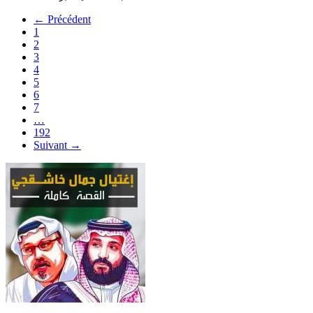
← Précédent
1
2
3
4
5
6
7
…
192
Suivant →