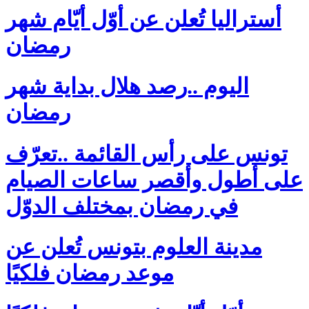
أستراليا تُعلن عن أوّل أيّام شهر
رمضان
اليوم ..رصد هلال بداية شهر
رمضان
تونس على رأس القائمة ..تعرّف
على أطول وأقصر ساعات الصيام
في رمضان بمختلف الدوّل
مدينة العلوم بتونس تُعلن عن
موعد رمضان فلكيًا