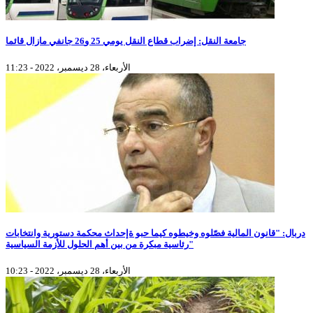
جامعة النقل: إضراب قطاع النقل يومي 25 و26 جانفي مازال قائما
الأربعاء، 28 ديسمبر، 2022 - 11:23
دربال: "قانون المالية فصّلوه وخيطوه كيما حبو ةإحداث محكمة دستورية وانتخابات
رئاسية مبكرة من بين أهم الحلول للأزمة السياسية"
الأربعاء، 28 ديسمبر، 2022 - 10:23