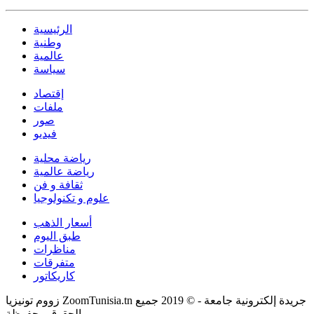
الرئيسية
وطنية
عالمية
سياسة
إقتصاد
ملفات
صور
فيديو
رياضة محلية
رياضة عالمية
ثقافة و فن
علوم و تكنولوجيا
أسعار الذهب
طبق اليوم
مناظرات
متفرقات
كاريكاتور
زووم تونيزيا ZoomTunisia.tn جريدة إلكترونية جامعة - © 2019 جميع
الحقوق محفوظة