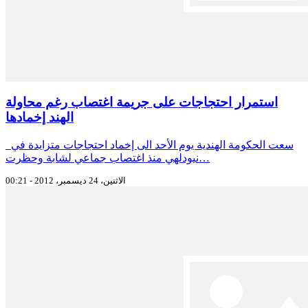
استمرار احتجاجات على جريمة اغتصاب رغم محاولة
الهند إخمادها
سعت الحكومة الهندية يوم الأحد الى إخماد احتجاجات متزايدة في
نيودلهي منذ اغتصاب جماعي لشابة وحظرت…
الاثنين، 24 ديسمبر، 2012 - 00:21