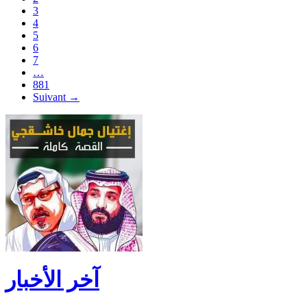
3
4
5
6
7
…
881
Suivant →
آخر الأخبار