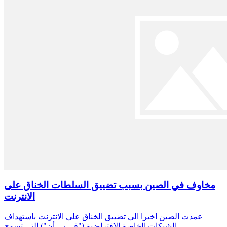
مخاوف في الصين بسبب تضييق السلطات الخناق على
الانترنت
عمدت الصين اخيرا الى تضييق الخناق على الانترنت باستهداف
الشبكات الخاصة الافتراضية ("في بي أن") التي تسمح…