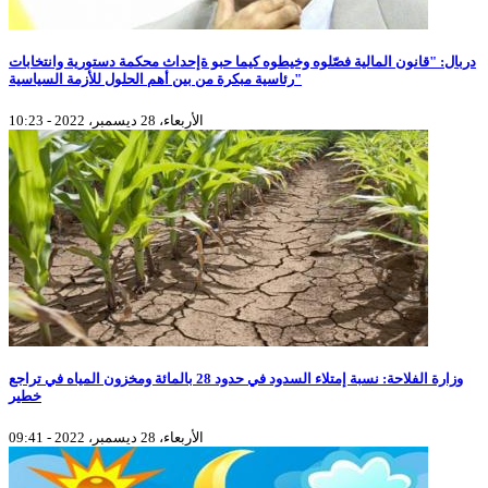
دربال: "قانون المالية فصّلوه وخيطوه كيما حبو ةإحداث محكمة دستورية وانتخابات
رئاسية مبكرة من بين أهم الحلول للأزمة السياسية"
الأربعاء، 28 ديسمبر، 2022 - 10:23
وزارة الفلاحة: نسبة إمتلاء السدود في حدود 28 بالمائة ومخزون المياه في تراجع
خطير
الأربعاء، 28 ديسمبر، 2022 - 09:41