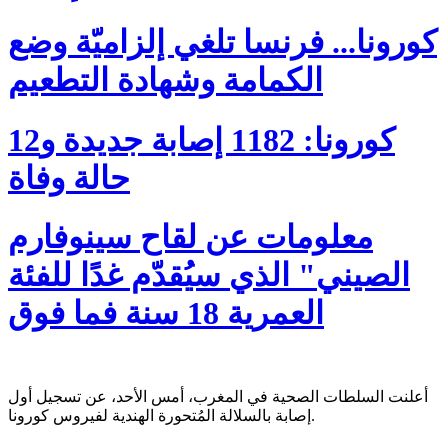
كورونا... فرنسا تلغي إلزاميّة وضع
الكمامة وشهادة التطعيم
كورونا: 1182 إصابة جديدة و12
حالة وفاة
معلومات عن لقاح سينوفارم
الصيني" الذي سيُقدّم غدًا للفئة
العمرية 18 سنة فما فوق
أعلنت السلطات الصحية في المغرب، أمس الأحد، عن تسجيل أول
إصابة بالسلالة المُتحورة الهندية لفيروس كورونا.