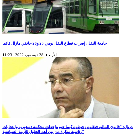
جامعة النقل: إضراب قطاع النقل يومي 25 و26 جانفي مازال قائما
الأربعاء، 28 ديسمبر، 2022 - 11:23
دربال: "قانون المالية فصّلوه وخيطوه كيما حبو ةإحداث محكمة دستورية وانتخابات
رئاسية مبكرة من بين أهم الحلول للأزمة السياسية"