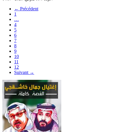
← Précédent
1
…
4
5
6
7
8
9
10
11
12
Suivant →