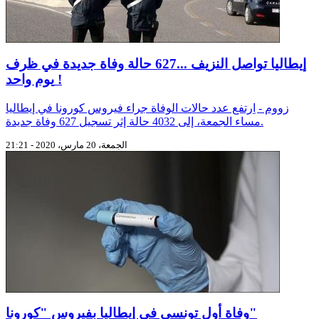
إيطاليا تواصل النزيف ...627 حالة وفاة جديدة في ظرف
يوم واحد !
زووم - اِرتفع عدد حالات الوفاة جراء فيروس كورونا في إيطاليا
مساء الجمعة، إلى 4032 حالة إثر تسجيل 627 وفاة جديدة.
الجمعة، 20 مارس، 2020 - 21:21
وفاة أول تونسي في إيطاليا بفيروس "كورونا"