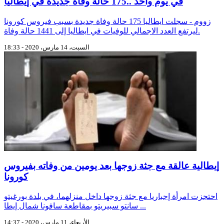
في يوم واحد ..175 حالة وفاة جديدة في إيطاليا
زووم - سجلت ايطاليا 175 حالة وفاة جديدة بسبب فيروس كورونا
ليرتفع العدد الاجمالي للوفيات في ايطاليا إلى 1441 حالة وفاة.
السبت، 14 مارس، 2020 - 18:33
إيطالية عالقة مع جثة زوجها بعد يومين من وفاته بفيروس
كورونا
احتجزت امرأة إجباريا مع جثة زوجها داخل منزلهما، في بلدة بورغيتو
سانتو سبيريتو بمقاطعة سافونا شمال إيطا ...
الأربعاء، 11 مارس، 2020 - 14:37