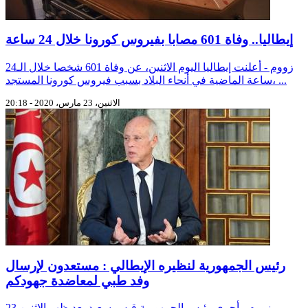
إيطاليا.. وفاة 601 مصابا بفيروس كورونا خلال 24 ساعة
زووم - أعلنت إيطاليا اليوم الاثنين، عن وفاة 601 شخصا خلال الـ24
ساعة الماضية في أنحاء البلاد بسبب فيروس كورونا المستجد، ...
الاثنين، 23 مارس، 2020 - 20:18
رئيس الجمهورية لنظيره الإيطالي : مستعدون لإرسال
وفد طبي لمعاضدة جهودكم
زووم - أجرى رئيس الجمهورية قيس سعيد بعد ظهر الاثنين 23