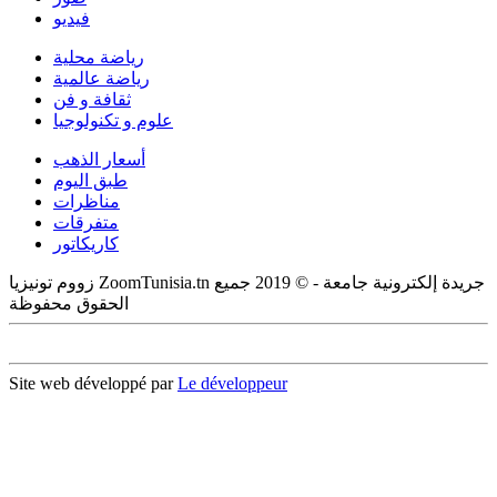
فيديو
رياضة محلية
رياضة عالمية
ثقافة و فن
علوم و تكنولوجيا
أسعار الذهب
طبق اليوم
مناظرات
متفرقات
كاريكاتور
زووم تونيزيا ZoomTunisia.tn جريدة إلكترونية جامعة - © 2019 جميع
الحقوق محفوظة
Site web développé par
Le développeur