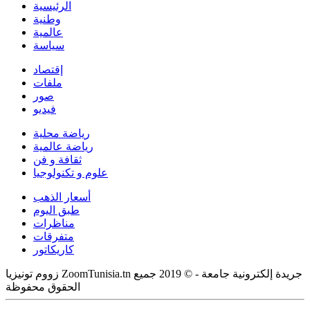
الرئيسية
وطنية
عالمية
سياسة
إقتصاد
ملفات
صور
فيديو
رياضة محلية
رياضة عالمية
ثقافة و فن
علوم و تكنولوجيا
أسعار الذهب
طبق اليوم
مناظرات
متفرقات
كاريكاتور
زووم تونيزيا ZoomTunisia.tn جريدة إلكترونية جامعة - © 2019 جميع
الحقوق محفوظة