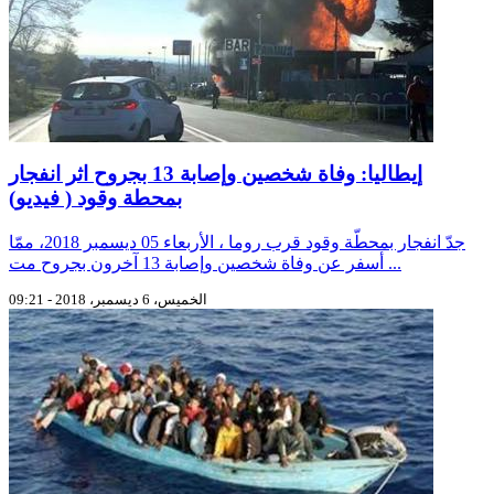
إيطاليا: وفاة شخصين وإصابة 13 بجروح اثر انفجار
بمحطة وقود ( فيديو)
جدّ انفجار بمحطّة وقود قرب روما ، الأربعاء 05 ديسمبر 2018، ممّا
أسفر عن وفاة شخصين وإصابة 13 آخرون بجروح مت ...
الخميس، 6 ديسمبر، 2018 - 09:21