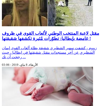
مقتل لاعبة المنتخب الوطني لألعاب القوى في ظروف
غامضة بإيطاليا: تطوّرات مُثيرة تكشفها شقيقتها !
زووم - كشفت سهير الشطبري شقيقة بطلة ألعاب القوى إيمان
الشطبري عن آخر مستجدات مقتل شقيقتها في ايطاليا ، حيث
رجحت أن تك ...
الأربعاء، 8 ماي، 2019 - 03:06