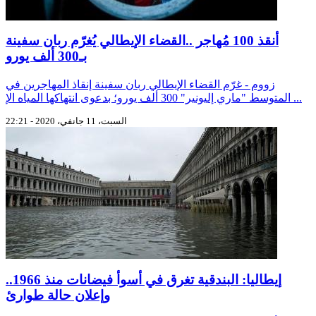
أنقذ 100 مُهاجر ..القضاء الإيطالي يُغرّم ربان سفينة
بـ300 ألف يورو
زووم - غرّم القضاء الإيطالي ربان سفينة إنقاذ المهاجرين في
المتوسط "ماري إليونير" 300 ألف يورو؛ بدعوى انتهاكها المياه الإ ...
السبت، 11 جانفي، 2020 - 22:21
إيطاليا: البندقية تغرق في أسوأ فيضانات منذ 1966..
وإعلان حالة طوارئ