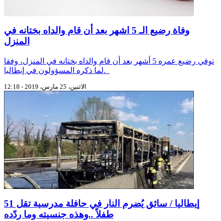
وفاة رضيع الـ 5 اشهر بعد أن قام والداه بختانه في
المنزل
توفي رضيع عمره 5 أشهر بعد أن قام والداه بختانه في المنزل، وفقا
لما ذكره المسؤولون في إيطاليا.
الاثنين، 25 مارس، 2019 - 12:18
إيطاليا / سائق يُضرم النار في حافلة مدرسية تقل 51
طفلاً ..وهذه جنسيته وما ردّده