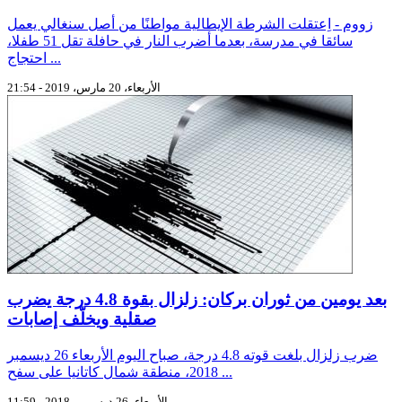
زووم - اِعتقلت الشرطة الإيطالية مواطنًا من أصل سنغالي يعمل
سائقا في مدرسة، بعدما أضرب النار في حافلة تقل 51 طفلا،
احتجاج ...
الأربعاء، 20 مارس، 2019 - 21:54
بعد يومين من ثوران بركان: زلزال بقوة 4.8 درجة يضرب
صقلية ويخلّف إصابات
ضرب زلزال بلغت قوته 4.8 درجة، صباح اليوم الأربعاء 26 ديسمبر
2018، منطقة شمال كاتانيا على سفح ...
الأربعاء، 26 ديسمبر، 2018 - 11:59