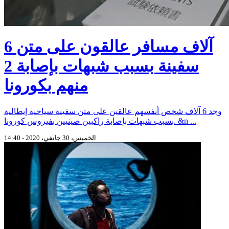
6 آلاف مسافر عالقون على متن
سفينة بسبب شبهات بإصابة 2
منهم بكورونا
وجد 6 آلاف شخص أنفسهم عالقين على متن سفينة سياحية إيطالية
بسبب شبهات بإصابة راكبين صينيين بفيروس كورونا. &n ...
الخميس، 30 جانفي، 2020 - 14:40