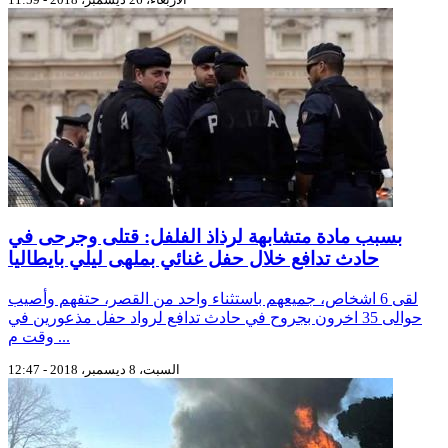
بسبب مادة متشابهة لرذاذ الفلفل: قتلى وجرحى في
حادث تدافع خلال حفل غنائي بملهى ليلي بايطاليا
لقى 6 اشخاص، جميعهم باستثناء واحد من القصر، حتفهم وأصيب
حوالى 35 اخرون بجروح في حادث تدافع لرواد حفل مذعورين في
وقت م ...
السبت، 8 ديسمبر، 2018 - 12:47