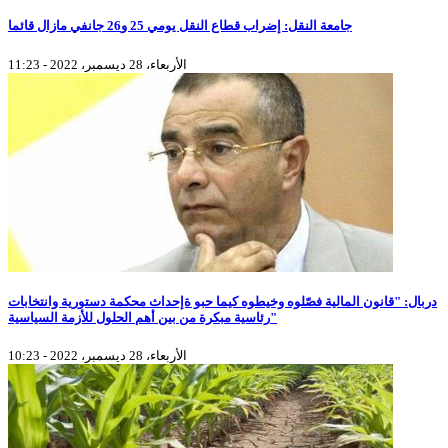
جامعة النقل: إضراب قطاع النقل يومي 25 و26 جانفي مازال قائما
الأربعاء، 28 ديسمبر، 2022 - 11:23
دربال: "قانون المالية فصّلوه وخيطوه كيما حبو ةإحداث محكمة دستورية وانتخابات
رئاسية مبكرة من بين أهم الحلول للأزمة السياسية"
الأربعاء، 28 ديسمبر، 2022 - 10:23