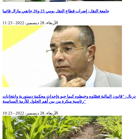
جامعة النقل: إضراب قطاع النقل يومي 25 و26 جانفي مازال قائما
الأربعاء، 28 ديسمبر، 2022 - 11:23
دربال: "قانون المالية فصّلوه وخيطوه كيما حبو ةإحداث محكمة دستورية وانتخابات
رئاسية مبكرة من بين أهم الحلول للأزمة السياسية"
الأربعاء، 28 ديسمبر، 2022 - 10:23