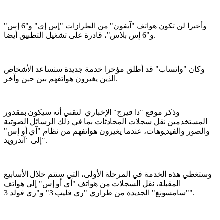
وأخيرا لن تكون هواتف "آيفون" من الطرازات "إس إي" و"6 إس"
و"6 إس بلاس"، قادرة على تشغيل التطبيق أيضا.
وكان "واتساب" قد أطلق مؤخرا خدمة جديدة ستساعد الأشخاص
الذين يغيرون هواتفهم بين حين وآخر.
وذكر موقع "ذا فيرج" الإخباري التقني أنه سيكون بمقدور
المستخدمين نقل سجلات المحادثات بما في ذلك الرسائل الصوتية
والصور والفيديوهات، عندما يغيرون هواتفهم من نظام "آي أو إس"
إلى "آندرويد".
وستغطي هذه الخدمة في المرحلة الأولى، التي ستتم خلال الأسابيع
المقبلة، نقل السجلات من هواتف "آي أو إس" إلى هواتف
"سامسونغ" الجديدة من طرازي "زي فليب 3" و"زي فولد 3".