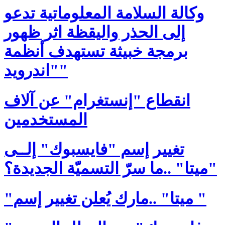
وكالة السلامة المعلوماتية تدعو
إلى الحذر واليقظة اثر ظهور
برمجة خبيثة تستهدف أنظمة
"اندرويد"
انقطاع "إنستغرام" عن آلاف
المستخدمين
تغيير إسم "فايسبوك" إلــى
"ميتا" ..ما سرّ التسميّة الجديدة؟
"ميتا" ..مارك يُعلن تغيير إسم "