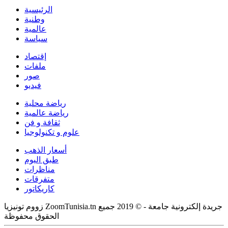
الرئيسية
وطنية
عالمية
سياسة
إقتصاد
ملفات
صور
فيديو
رياضة محلية
رياضة عالمية
ثقافة و فن
علوم و تكنولوجيا
أسعار الذهب
طبق اليوم
مناظرات
متفرقات
كاريكاتور
زووم تونيزيا ZoomTunisia.tn جريدة إلكترونية جامعة - © 2019 جميع
الحقوق محفوظة