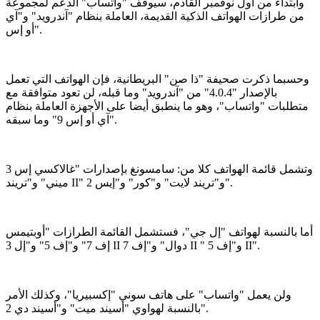
وابتداء من أول نوفمبر القادم، سيوقف "واتساب" الدعم لمجموعة
من طرازات الهواتف الذكية القديمة، العاملة بنظام "آندرويد" و"آي
أو إس".
وحسبما ذكرت صحيفة "ذا صن" البريطانية، فإن الهواتف التي تعمل
بالإصدار "4.0.4" من "آندرويد" وما قبله، لن تعود متوافقة مع
متطلبات "واتساب"، وهو ما ينطبق أيضا على الأجهزة العاملة بنظام
"آي أو إس 9" وما سبقه.
وتشمل قائمة الهواتف كلا من: سامسونغ بإصدارات "غالاكسي إس 3
ميني" و"تريند II" و"تريند لايت" و"كور" و"إيس 2".
أما بالنسبة لهواتف "إل جي"، فستشمل القائمة الطرازات "أوبتيمس
إف 7" و"إف 5" و"إل 3 II دوال" و"إف 7 II " و"إف 5 II".
ولن يعمل "واتساب" على هاتف سوني "إكسبيريا"، وكذلك الأمر
بالنسبة لهواوي "أسيند ميت" و"أسيند دي 2".