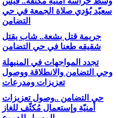
وسط حراسة أمنية مكثّفة.. قيس
سعيّد يُؤدي صلاة الجمعة في حي
التضامن
جريمة قتل بشعة.. شاب يقتل
شقيقه طعنا في حي التضامن
تجدد المواجهات في المنيهلة
وحي التضامن والانطلاقة ووصول
تعزيزات ومدرعات
حي التضامن ..وصول تعزيزات
أمنيّة وإستعمال مُكثّف للغاز
المسيل للدموع