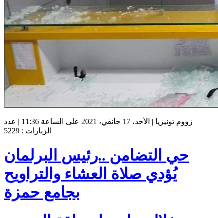
زووم تونيزيا | الأحد، 17 جانفي، 2021 على الساعة 11:36 | عدد
الزيارات : 5229
حي التضامن ..رئيس البرلمان
يُؤدي صلاة العشاء والتراويح
بجامع حمزة