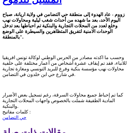
زووم - عاد الهدوء إلى منطقة حي التضامن في ولاية اريانة، صباح
اليوم الأحد، بعد ما شهده من أحداث شغب ليلية ومحاولات نهب
وخلع لعدد من المحلات التجارية والبنكية تم احباطها بعد تدخل
الوحدات الامنية لتفريق المتظاهرين والسيطرة على الوضع
بالمنطقة".
وحسب ما اكدته مصادر من الحرس الوطني لوكالة تونس افريقيا
للانباء، فقد تم إيقاف عشرة أشخاص من أعمار مختلفة على خلفية
محاولات نهب مؤسسة بنكية وفرع للبريد التونسي ومغازة تجارية
في شارع حي ابن خلدون في التضامن.
كما تم إحباط جميع محاولات السرقة، رغم تسجيل بعض الأضرار
المادية الطفيفة شملت بالخصوص واجهات المحلات التجارية
والبنكية.
كلمات مفاتيح :
حي التضامن
مقالات ذات صلة