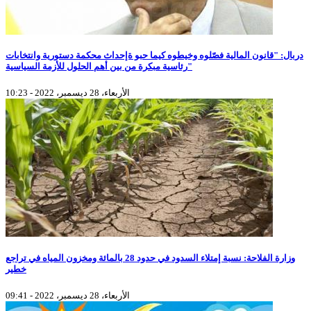
دربال: "قانون المالية فصّلوه وخيطوه كيما حبو ةإحداث محكمة دستورية وانتخابات
رئاسية مبكرة من بين أهم الحلول للأزمة السياسية"
الأربعاء، 28 ديسمبر، 2022 - 10:23
وزارة الفلاحة: نسبة إمتلاء السدود في حدود 28 بالمائة ومخزون المياه في تراجع
خطير
الأربعاء، 28 ديسمبر، 2022 - 09:41