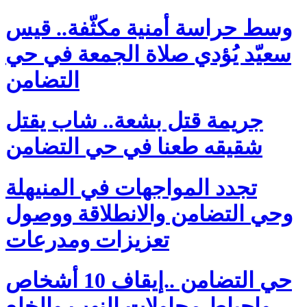
وسط حراسة أمنية مكثّفة.. قيس
سعيّد يُؤدي صلاة الجمعة في حي
التضامن
جريمة قتل بشعة.. شاب يقتل
شقيقه طعنا في حي التضامن
تجدد المواجهات في المنيهلة
وحي التضامن والانطلاقة ووصول
تعزيزات ومدرعات
حي التضامن ..إيقاف 10 أشخاص
وإحباط محاولات النهب والخلع