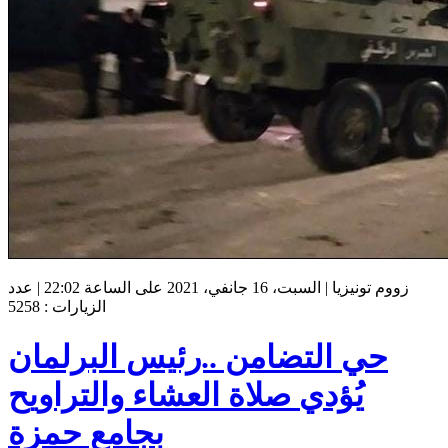
زووم تونيزيا | السبت، 16 جانفي، 2021 على الساعة 22:02 | عدد
الزيارات : 5258
حي التضامن ..رئيس البرلمان
يُؤدي صلاة العشاء والتراويح
بجامع حمزة