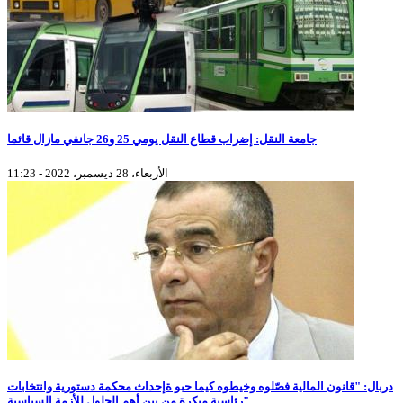
جامعة النقل: إضراب قطاع النقل يومي 25 و26 جانفي مازال قائما
الأربعاء، 28 ديسمبر، 2022 - 11:23
دربال: "قانون المالية فصّلوه وخيطوه كيما حبو ةإحداث محكمة دستورية وانتخابات
رئاسية مبكرة من بين أهم الحلول للأزمة السياسية"