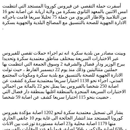
أسفرت حملة التقصي عن فيروس كورونا المستجد التي انتظمت
امس الاثنين بالمعهد الثانوي بسكرة من ولاية اريانة عن اصابة نحو 16
من التلاميذ والاطار التربوي من جملة 75 تحليلا سريعا قامت باجرائه
الادارة الجهوية للصحة بالتنسيق مع المصالح البلدية والجهوية بسكرة
.
وبينت مصادر من بلدية سكرة انه تم اجراء حملات تقصي للفيروس
عبر الاختبارات السريعة بمختلف مناطق معتمدية سكرة وتحديدا
ببرج الوزير ودار فضال والشرقية 2 وسوق الجمعة التي انتظمت بها
حملتين متتاليتين وذلك منذ يوم 22 ديسمبر الفارط ، حيث تولت
الادارة الجهوية للصحة بالتنسيق مع بلدية سكرة ومكونات المجتمع
المدني، اجراء نحو 1138 اختبارا سريعا بمعتمدية سكرة كشفت عن
اصابة 250 شخصا بالفيروس بما يمثل نحو 22 بالمائة من اجمالي
الاختبارات السريعة المنجزة بالمنطقة اغلبها بمنطقة دار فضال التي
حضيت بنحو 115 اختبارا سريعا كشف عن اصابة 59 شخصا .
يشار الى تسجيل معتمدية سكرة لنحو 1202 اصابة مؤكدة بفيروس
كورونا المستجد منذ انتشار الجائحة الى غاية يوم 10 جانفي الجاري
منها 1179 اصابة محلية و23 اصابة مستوردة توزعت بين الاناث
ب638 اصابة والذكور ب564 اصابة، فيما بلغ عدد الوفايات بالفيروس