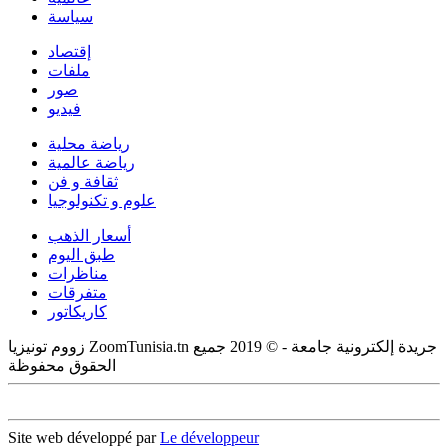
سياسة
إقتصاد
ملفات
صور
فيديو
رياضة محلية
رياضة عالمية
ثقافة و فن
علوم و تكنولوجيا
أسعار الذهب
طبق اليوم
مناظرات
متفرقات
كاريكاتور
زووم تونيزيا ZoomTunisia.tn جريدة إلكترونية جامعة - © 2019 جميع
الحقوق محفوظة
Site web développé par
Le développeur