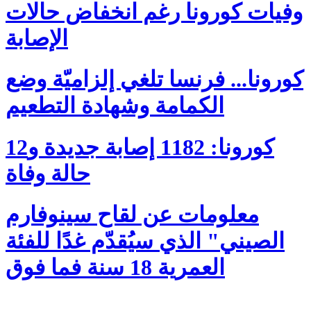
وفيات كورونا رغم انخفاض حالات
الإصابة
كورونا... فرنسا تلغي إلزاميّة وضع
الكمامة وشهادة التطعيم
كورونا: 1182 إصابة جديدة و12
حالة وفاة
معلومات عن لقاح سينوفارم
الصيني" الذي سيُقدّم غدًا للفئة
العمرية 18 سنة فما فوق