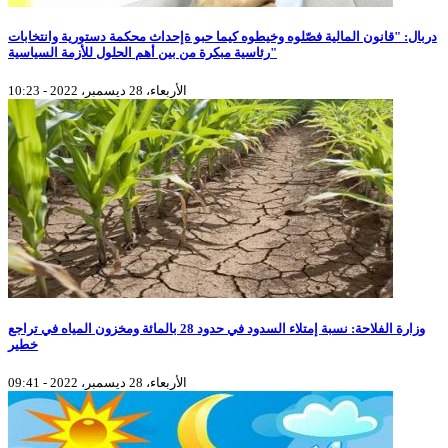
دربال: "قانون المالية فصّلوه وخيطوه كيما حبو ةإحداث محكمة دستورية وانتخابات
رئاسية مبكرة من بين أهم الحلول للأزمة السياسية"
الأربعاء، 28 ديسمبر، 2022 - 10:23
وزارة الفلاحة: نسبة إمتلاء السدود في حدود 28 بالمائة ومخزون المياه في تراجع
خطير
الأربعاء، 28 ديسمبر، 2022 - 09:41