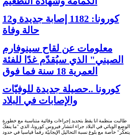
الكمامة وشهادة التطعيم
كورونا: 1182 إصابة جديدة و12
حالة وفاة
معلومات عن لقاح سينوفارم
الصيني" الذي سيُقدّم غدًا للفئة
العمرية 18 سنة فما فوق
كورونا ..حصيلة جديدة للوفيّات
والإصابات في البلاد
طالبت منظمة انا يقظ بتحديد إجراءات وقائية متناسبة مع خطورة
الوضع الوبائي في البلاد جراء انتشار فيروس كورونا، الذي "ما ينفكّ
يتعكّر" خاصة مع بلوغ نسبة التحاليل الإيجابيّة رقما قياسيا في حدود