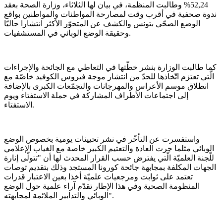
52,24% وطالبت المنظمة، في بيان لها الثلاثاء، وزارة الصحة بعقد
ندوة صحفية في أقرب وقت لمصارحة المواطنات والمواطنين بواقع
الوضع الصحّي بتونس والكشف عن المتحوّر الأكثر انتشارا حاليّا
وحقيقة الوضع الوبائي في المستشفيات.
كما طالبت الوزارة بنشر خطّتها في التعاطي مع الجائحة والإجراءات
الّتي تعتزم اتّخاذها للحدّ من انتشار موجة فيروس الكوفيد خاصّة مع
انطلاق موسم الأعراس والمهرجانات والتجمّعات الكبرى بالإضافة
إلى اجتماعات الأطراف المشاركة في حملة الاستفتاء ويوم
الاستفتاء.
واستفسرت عن التأخّر في نشر تحيينات يومية بخصوص الوضع
الوبائي مثلما جرت العادة والتعتيم الكبير خاصة مع الغياب الإعلامي
للّجنة العلميّة الّتي يفترض حسب القرار المحدث لها أن "تتولّى إنارة
الجهات المكلفة بمجابهة جائحة كورونا المستجد وذلك بتقديم توصات
تعتمد على ثوابت ومرجعيات علميّة أخذا بعين الاعتبار قدرات
المنظومة الصحية وفي هذا الإطار تقدّم آراء علمية حول الوضع
الوبائي والتدابير الملائمة لمجابهته".