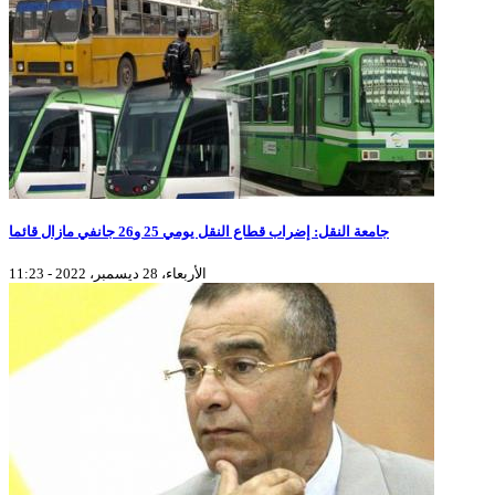
جامعة النقل: إضراب قطاع النقل يومي 25 و26 جانفي مازال قائما
الأربعاء، 28 ديسمبر، 2022 - 11:23