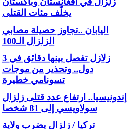
زلزال في أفغانستان وباكستان
يخلّف مئات القتلى
اليابان ..تجاوز حصيلة مصابي
الزلزال الـ100
زلازل تفصل بينها دقائق في 3
دول.. وتحذير من موجات
تسونامي خطيرة
إندونيسيا.. ارتفاع عدد قتلى زلزال
سولاويسي إلى 81 شخصا
تركيا / زلزال يضرب ولاية