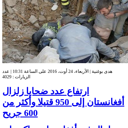
هدى بوغنية | الأربعاء، 24 أوت، 2016 على الساعة 10:31 | عدد
الزيارات : 4029
ارتفاع عدد ضحايا زلزال
أفغانستان إلى 950 قتيلا وأكثر من
600 جريح