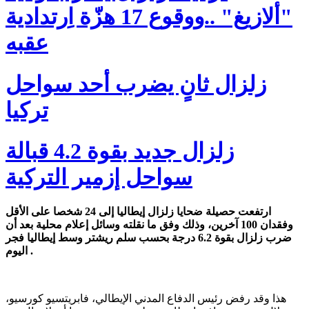
"ألازيغ" ..ووقوع 17 هزّة اِرتدادية
عقبه
زلزال ثانٍ يضرب أحد سواحل
تركيا
زلزال جديد بقوة 4.2 قبالة
سواحل إزمير التركية
ارتفعت حصيلة ضحايا زلزال إيطاليا إلى 24 شخصا على الأقل
وفقدان 100 آخرين، وذلك وفق ما نقلته وسائل إعلام محلية بعد أن
ضرب زلزال بقوة 6.2 درجة بحسب سلم ريشتر وسط إيطاليا فجر
اليوم .
هذا وقد رفض رئيس الدفاع المدني الإيطالي، فابريتسيو كورسيو،