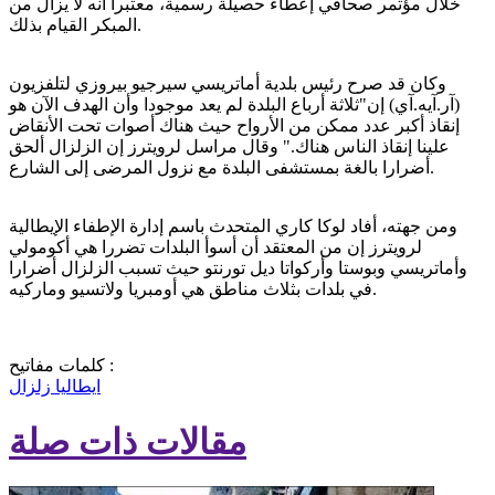
خلال مؤتمر صحافي إعطاء حصيلة رسمية، معتبرا أنه لا يزال من
المبكر القيام بذلك.
وكان قد صرح رئيس بلدية أماتريسي سيرجيو بيروزي لتلفزيون
(آر.آيه.آي) إن"ثلاثة أرباع البلدة لم يعد موجودا وأن الهدف الآن هو
إنقاذ أكبر عدد ممكن من الأرواح حيث هناك أصوات تحت الأنقاض
علينا إنقاذ الناس هناك." وقال مراسل لرويترز إن الزلزال ألحق
أضرارا بالغة بمستشفى البلدة مع نزول المرضى إلى الشارع.
ومن جهته، أفاد لوكا كاري المتحدث باسم إدارة الإطفاء الإيطالية
لرويترز إن من المعتقد أن أسوأ البلدات تضررا هي أكومولي
وأماتريسي وبوستا وأركواتا ديل تورنتو حيث تسبب الزلزال أضرارا
في بلدات بثلاث مناطق هي أومبريا ولاتسيو وماركيه.
كلمات مفاتيح :
ايطاليا
زلزال
مقالات ذات صلة