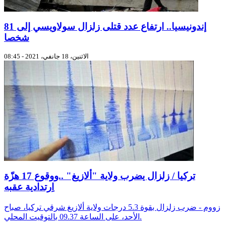
إندونيسيا.. ارتفاع عدد قتلى زلزال سولاويسي إلى 81
شخصا
الاثنين، 18 جانفي، 2021 - 08:45
تركيا / زلزال يضرب ولاية "ألازيغ" ..ووقوع 17 هزّة
اِرتدادية عقبه
زووم - ضرب زلزال بقوة 5.3 درجات ولاية ألازيغ شرقي تركيا، صباح
الأحد، على الساعة 09.37 بالتوقيت المحلي.