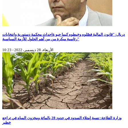
دربال: "قانون المالية فصّلوه وخيطوه كيما حبو ةإحداث محكمة دستورية وانتخابات
رئاسية مبكرة من بين أهم الحلول للأزمة السياسية"
الأربعاء، 28 ديسمبر، 2022 - 10:23
وزارة الفلاحة: نسبة إمتلاء السدود في حدود 28 بالمائة ومخزون المياه في تراجع
خطير