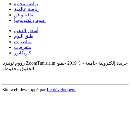
رياضة محلية
رياضة عالمية
ثقافة و فن
علوم و تكنولوجيا
أسعار الذهب
طبق اليوم
مناظرات
متفرقات
كاريكاتور
زووم تونيزيا ZoomTunisia.tn جريدة إلكترونية جامعة - © 2019 جميع
الحقوق محفوظة
Site web développé par
Le développeur