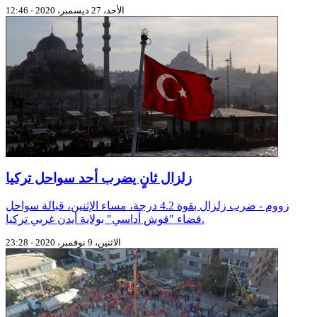
الأحد، 27 ديسمبر، 2020 - 12:46
زلزال ثانٍ يضرب أحد سواحل تركيا
زووم - ضرب زلزال بقوة 4.2 درجة، مساء الإثنين، قبالة سواحل
قضاء "قوش أداسي" بولاية أيدن غربي تركيا.
الاثنين، 9 نوفمبر، 2020 - 23:28