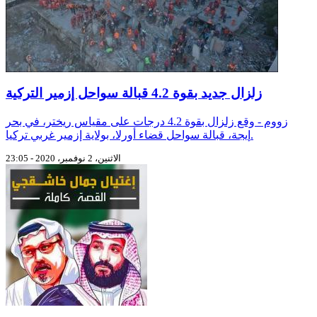
زلزال جديد بقوة 4.2 قبالة سواحل إزمير التركية
زووم - وقع زلزال بقوة 4.2 درجات على مقياس ريختر، في بحر
إيجة، قبالة سواحل قضاء أورلا، بولاية إزمير غربي تركيا.
الاثنين، 2 نوفمبر، 2020 - 23:05