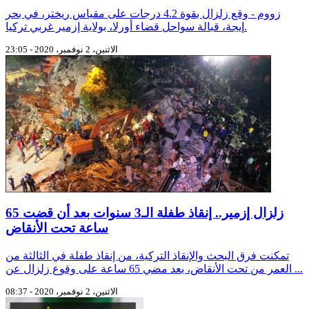
زووم - وقع زلزال بقوة 4.2 درجات على مقياس ريختر، في بحر
إيجة، قبالة سواحل قضاء أورلا، بولاية إزمير غربي تركيا.
الاثنين، 2 نوفمبر، 2020 - 23:05
زلزال إزمير.. إنقاذ طفلة الـ3 سنوات بعد أن قضت 65
ساعة تحت الأنقاض
تمكنت فرق البحث والإنقاذ التركية، من إنقاذ طفلة في الثالثة من
العمر من تحت الأنقاض، بعد مضي 65 ساعة على وقوع زلزال عن ...
الاثنين، 2 نوفمبر، 2020 - 08:37