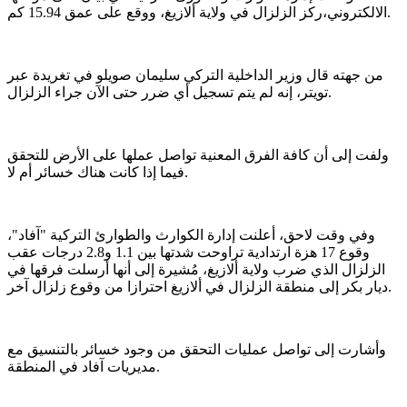
الالكتروني،ركز الزلزال في ولاية ألازيغ، ووقع على عمق 15.94 كم.
من جهته قال وزير الداخلية التركي سليمان صويلو في تغريدة عبر
تويتر، إنه لم يتم تسجيل أي ضرر حتى الآن جراء الزلزال.
ولفت إلى أن كافة الفرق المعنية تواصل عملها على الأرض للتحقق
فيما إذا كانت هناك خسائر أم لا.
وفي وقت لاحق، أعلنت إدارة الكوارث والطوارئ التركية "آفاد"،
وقوع 17 هزة ارتدادية تراوحت شدتها بين 1.1 و2.8 درجات عقب
الزلزال الذي ضرب ولاية ألازيغ، مُشيرة إلى أنها أرسلت فرقها في
ديار بكر إلى منطقة الزلزال في ألازيغ احترازا من وقوع زلزال آخر.
وأشارت إلى تواصل عمليات التحقق من وجود خسائر بالتنسيق مع
مديريات آفاد في المنطقة.