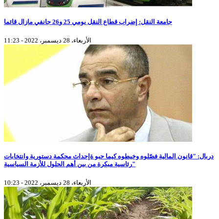
جامعة النقل: إضراب قطاع النقل يومي 25 و26 جانفي مازال قائما
الأربعاء، 28 ديسمبر، 2022 - 11:23
دربال: "قانون المالية فصّلوه وخيطوه كيما حبو ةإحداث محكمة دستورية وانتخابات
رئاسية مبكرة من بين أهم الحلول للأزمة السياسية"
الأربعاء، 28 ديسمبر، 2022 - 10:23