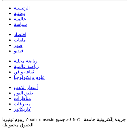
الرئيسية
وطنية
عالمية
سياسة
إقتصاد
ملفات
صور
فيديو
رياضة محلية
رياضة عالمية
ثقافة و فن
علوم و تكنولوجيا
أسعار الذهب
طبق اليوم
مناظرات
متفرقات
كاريكاتور
زووم تونيزيا ZoomTunisia.tn جريدة إلكترونية جامعة - © 2019 جميع
الحقوق محفوظة