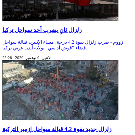
زلزال ثانٍ يضرب أحد سواحل تركيا
زووم - ضرب زلزال بقوة 4.2 درجة، مساء الإثنين، قبالة سواحل
قضاء "قوش أداسي" بولاية أيدن غربي تركيا.
الاثنين، 9 نوفمبر، 2020 - 23:28
زلزال جديد بقوة 4.2 قبالة سواحل إزمير التركية