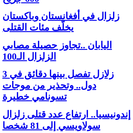
زلزال في أفغانستان وباكستان
يخلّف مئات القتلى
اليابان ..تجاوز حصيلة مصابي
الزلزال الـ100
زلازل تفصل بينها دقائق في 3
دول.. وتحذير من موجات
تسونامي خطيرة
إندونيسيا.. ارتفاع عدد قتلى زلزال
سولاويسي إلى 81 شخصا