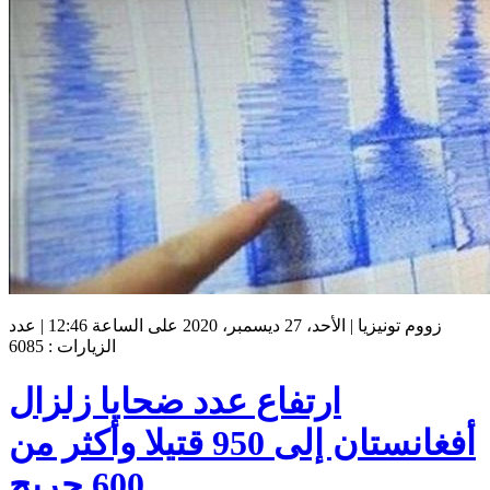
زووم تونيزيا | الأحد، 27 ديسمبر، 2020 على الساعة 12:46 | عدد
الزيارات : 6085
ارتفاع عدد ضحايا زلزال
أفغانستان إلى 950 قتيلا وأكثر من
600 جريح