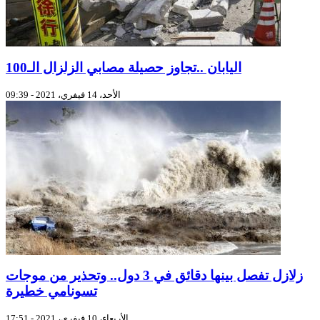
اليابان ..تجاوز حصيلة مصابي الزلزال الـ100
الأحد، 14 فيفري، 2021 - 09:39
زلازل تفصل بينها دقائق في 3 دول.. وتحذير من موجات
تسونامي خطيرة
الأربعاء، 10 فيفري، 2021 - 17:51