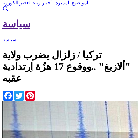
المواضيع المميزة :
أخبار وباء العصر الكورونا
سياسة
سياسة
تركيا / زلزال يضرب ولاية
"ألازيغ" ..ووقوع 17 هزّة اِرتدادية
عقبه
Facebook
Twitter
Pinterest