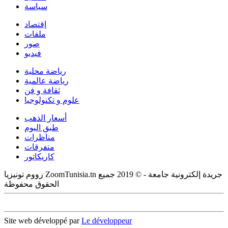
سياسة
إقتصاد
ملفات
صور
فيديو
رياضة محلية
رياضة عالمية
ثقافة و فن
علوم و تكنولوجيا
أسعار الذهب
طبق اليوم
مناظرات
متفرقات
كاريكاتور
زووم تونيزيا ZoomTunisia.tn جريدة إلكترونية جامعة - © 2019 جميع
الحقوق محفوظة
Site web développé par
Le développeur