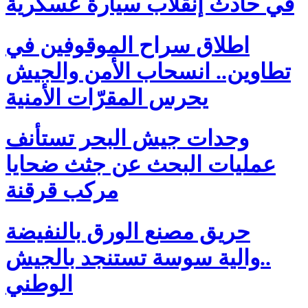
في حادث إنقلاب سيارة عسكرية
اطلاق سراح الموقوفين في
تطاوين.. انسحاب الأمن والجيش
يحرس المقرّات الأمنية
وحدات جيش البحر تستأنف
عمليات البحث عن جثث ضحايا
مركب قرقنة
حريق مصنع الورق بالنفيضة
..والية سوسة تستنجد بالجيش
الوطني