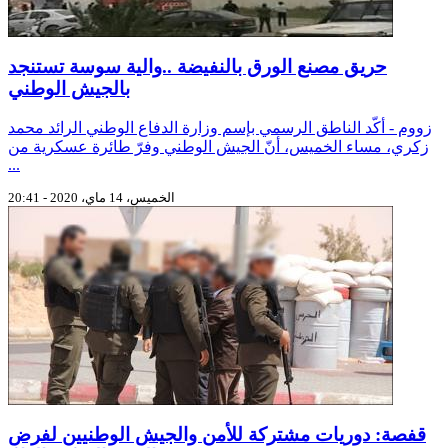
حريق مصنع الورق بالنفيضة ..والية سوسة تستنجد
بالجيش الوطني
زووم - أكّد الناطق الرسمي بإسم وزارة الدفاع الوطني الرائد محمد
زكري، مساء الخميس، أنّ الجيش الوطني وفرّ طائرة عسكرية من
...
الخميس، 14 ماي، 2020 - 20:41
قفصة: دوريات مشتركة للأمن والجيش الوطنيين لفرض