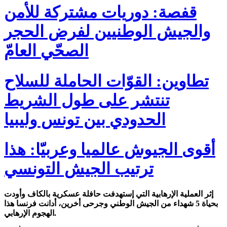
قفصة: دوريات مشتركة للأمن
والجيش الوطنيين لفرض الحجر
الصحّي العامّ
تطاوين: القوّات الحاملة للسلاح
تنتشر على طول الشريط
الحدودي بين تونس وليبيا
أقوى الجيوش عالميا وعربيّا: هذا
ترتيب الجيش التونسي
إثر العملية الإرهابية التي إستهدفت حافلة عسكرية بالكاف وأودت
بحياة 5 شهداء من الجيش الوطني وجرحى أخرين، أدانت فرنسا هذا
الهجوم الإرهابي.