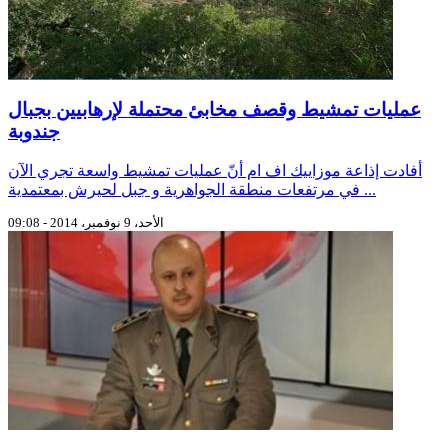
عمليات تمشيط وقصف مخابئ محتملة لإرهابيين بجبال
جندوبة
أفادت إذاعة موزاييك اف ام أنّ عمليات تمشيط واسعة تجري الآن
في مرتفعات منطقة الجواهرية و جبل لحيرش بمعتمدية ...
الأحد، 9 نوفمبر، 2014 - 09:08