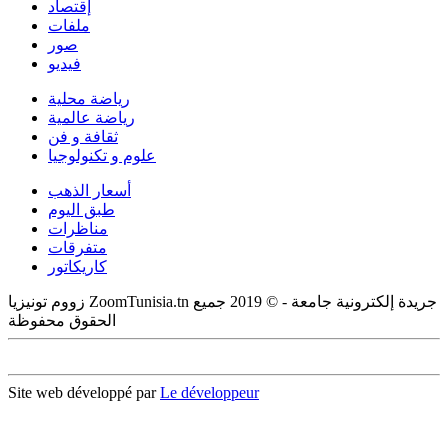
إقتصاد
ملفات
صور
فيديو
رياضة محلية
رياضة عالمية
ثقافة و فن
علوم و تكنولوجيا
أسعار الذهب
طبق اليوم
مناظرات
متفرقات
كاريكاتور
زووم تونيزيا ZoomTunisia.tn جريدة إلكترونية جامعة - © 2019 جميع
الحقوق محفوظة
Site web développé par
Le développeur