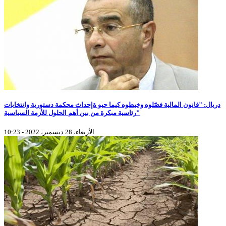
دربال: "قانون المالية فصّلوه وخيطوه كيما حبو ةإحداث محكمة دستورية وانتخابات
رئاسية مبكرة من بين أهم الحلول للأزمة السياسية"
الأربعاء، 28 ديسمبر، 2022 - 10:23