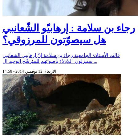
رجاء بن سلامة : إرهابيّو الشّعانبي
هل سيصوّتون للمرزوقي؟
قالت الأستاذة الجامعية رجاء بن سلامة انّ إرهابيي الشعانبي
سينزلون "للإدلاء بأصواتهم للمترشّح الوحيد ال ...
الأربعاء، 12 نوفمبر، 2014 - 14:58