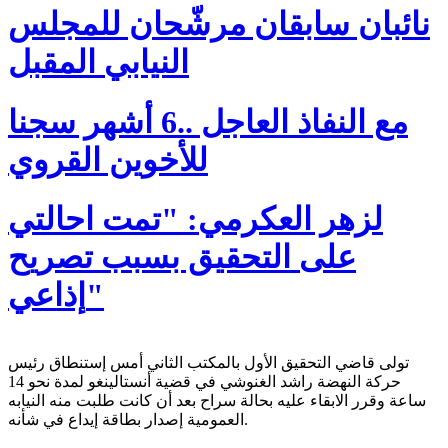
نائبان سابقان مرشّحان للمجلس
النيابي المقبل
مع النفاذ العاجل ..6 أشهر سجنا
للأخوين القروي
لزهر العكرمي: "تمت احالتي
على التحقيق بسبب تصريح
إذاعي"
تولى قاضي التحقيق الأول بالمكتب الثاني أمس إستنطاق رئيس
حركة النهضة راشد الغنوشي في قضية أنستالينغو لمدة نحو 14
ساعة وقرر الابقاء عليه بحالة سراح بعد أن كانت طلبت منه النيابه
العمومية إصدار بطاقة إيداع في شأنه.