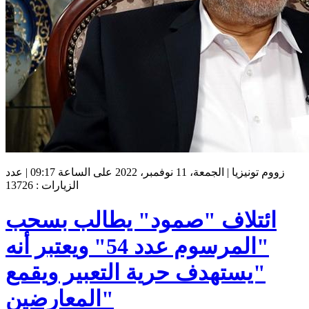
زووم تونيزيا | الجمعة، 11 نوفمبر، 2022 على الساعة 09:17 | عدد
الزيارات : 13726
ائتلاف "صمود" يطالب بسحب
"المرسوم عدد 54" ويعتبر أنه
"يستهدف حرية التعبير ويقمع
المعارضين"