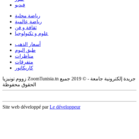
فيديو
رياضة محلية
رياضة عالمية
ثقافة و فن
علوم و تكنولوجيا
أسعار الذهب
طبق اليوم
مناظرات
متفرقات
كاريكاتور
زووم تونيزيا ZoomTunisia.tn جريدة إلكترونية جامعة - © 2019 جميع
الحقوق محفوظة
Site web développé par
Le développeur