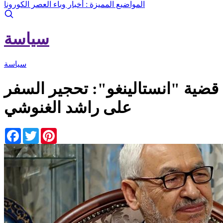
المواضيع المميزة :
أخبار وباء العصر الكورونا
سياسة
سياسة
قضية "انستالينغو": تحجير السفر
على راشد الغنوشي
Facebook
Twitter
Pinterest