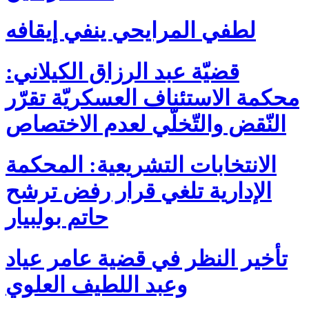
لطفي المرايحي ينفي إيقافه
قضيّة عبد الرزاق الكيلاني:
محكمة الاستئناف العسكريّة تقرّر
النّقض والتّخلّي لعدم الاختصاص
الانتخابات التشريعية: المحكمة
الإدارية تلغي قرار رفض ترشح
حاتم بولبيار
تأخير النظر في قضية عامر عياد
وعبد اللطيف العلوي