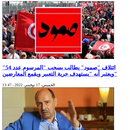
ائتلاف "صمود" يطالب بسحب "المرسوم عدد 54"
ويعتبر أنه "يستهدف حرية التعبير ويقمع المعارضين"
الخميس، 17 نوفمبر، 2022 - 13:47