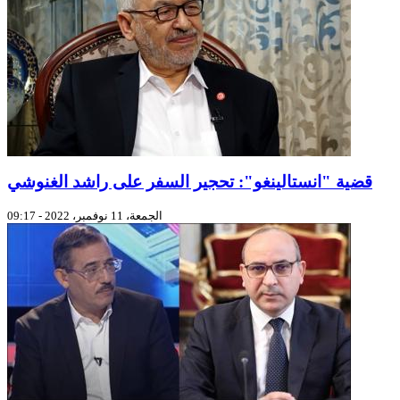
قضية "انستالينغو": تحجير السفر على راشد الغنوشي
الجمعة، 11 نوفمبر، 2022 - 09:17