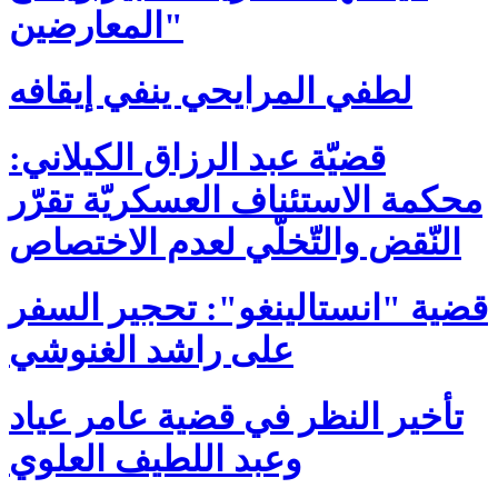
المعارضين"
لطفي المرايحي ينفي إيقافه
قضيّة عبد الرزاق الكيلاني:
محكمة الاستئناف العسكريّة تقرّر
النّقض والتّخلّي لعدم الاختصاص
قضية "انستالينغو": تحجير السفر
على راشد الغنوشي
تأخير النظر في قضية عامر عياد
وعبد اللطيف العلوي