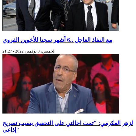
مع النفاذ العاجل ..6 أشهر سجنا للأخوين القروي
الخميس، 3 نوفمبر، 2022 - 21:27
لزهر العكرمي: "تمت احالتي على التحقيق بسبب تصريح
إذاعي"