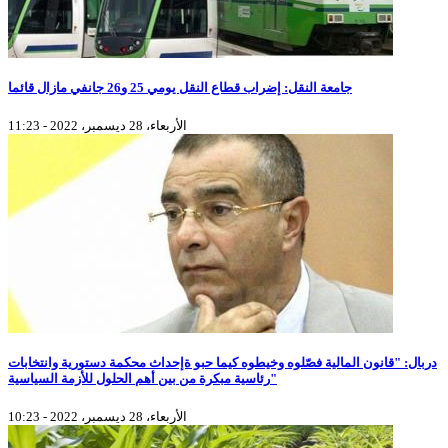
جامعة النقل: إضراب قطاع النقل يومي 25 و26 جانفي مازال قائما
الأربعاء، 28 ديسمبر، 2022 - 11:23
دربال: "قانون المالية فصّلوه وخيطوه كيما حبو ةإحداث محكمة دستورية وانتخابات
رئاسية مبكرة من بين أهم الحلول للأزمة السياسية"
الأربعاء، 28 ديسمبر، 2022 - 10:23