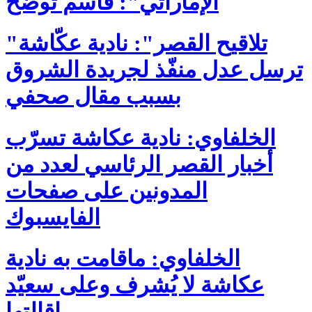
الإماراتي": قاسم تُوضّح
"تلاقيح القصر": نادية عكّاشة
ترسل عدل منفّذ لجريدة الشروق
بسبب مقال صحفي
الخلفاوي: نادية عكاشة تسرّب
أخبار القصر الرئاسي لعدد من
المدونين على صفحات
الفايسبوك
الخلفاوي: ماقامت به نادية
عكاشة لا يُشرف وعلى سعيّد
إقالتها