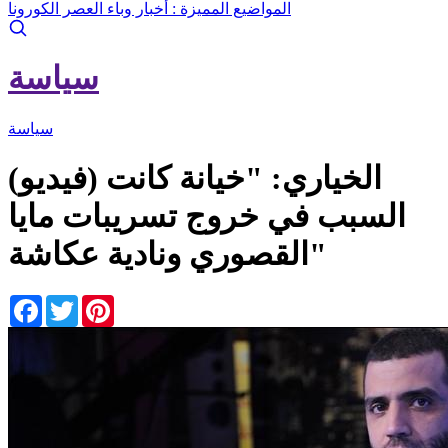
المواضيع المميزة :
أخبار وباء العصر الكورونا
سياسة
سياسة
(فيديو) الخياري: "خيانة كانت
السبب في خروج تسريبات مايا
القصوري ونادية عكاشة"
Facebook
Twitter
Pinterest