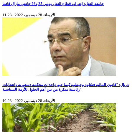
جامعة النقل: إضراب قطاع النقل يومي 25 و26 جانفي مازال قائما
الأربعاء، 28 ديسمبر، 2022 - 11:23
دربال: "قانون المالية فصّلوه وخيطوه كيما حبو ةإحداث محكمة دستورية وانتخابات
رئاسية مبكرة من بين أهم الحلول للأزمة السياسية"
الأربعاء، 28 ديسمبر، 2022 - 10:23