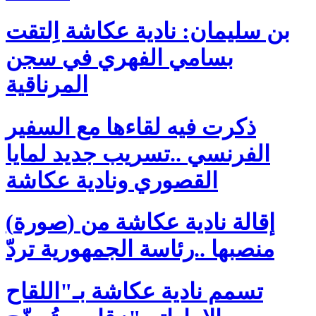
بن سليمان: نادية عكاشة اِلتقت
بسامي الفهري في سجن
المرناقية
ذكرت فيه لقاءها مع السفير
الفرنسي ..تسريب جديد لمايا
القصوري ونادية عكاشة
(صورة) إقالة نادية عكاشة من
منصبها ..رئاسة الجمهورية تردّ
تسمم نادية عكاشة بـ"اللقاح