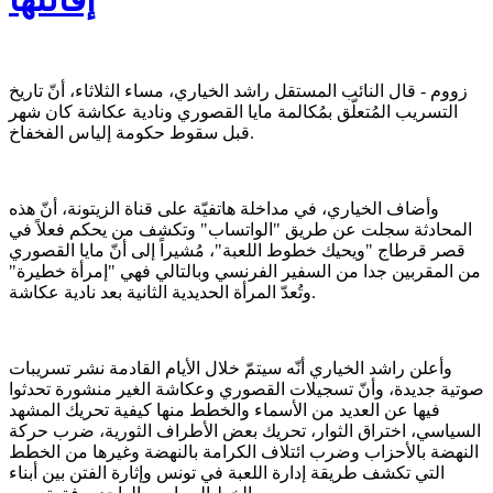
زووم - قال النائب المستقل راشد الخياري، مساء الثلاثاء، أنّ تاريخ
التسريب المُتعلّق بمُكالمة مايا القصوري ونادية عكاشة كان شهر
قبل سقوط حكومة إلياس الفخفاخ.
وأضاف الخياري، في مداخلة هاتفيّة على قناة الزيتونة، أنّ هذه
المحادثة سجلت عن طريق "الواتساب" وتكشف من يحكم فعلاً في
قصر قرطاج "ويحيك خطوط اللعبة"، مُشيراً إلى أنّ مايا القصوري
من المقربين جدا من السفير الفرنسي وبالتالي فهي "إمرأة خطيرة"
وتُعدّ المرأة الحديدية الثانية بعد نادية عكاشة.
وأعلن راشد الخياري أنّه سيتمّ خلال الأيام القادمة نشر تسريبات
صوتية جديدة، وأنّ تسجيلات القصوري وعكاشة الغير منشورة تحدثوا
فيها عن العديد من الأسماء والخطط منها كيفية تحريك المشهد
السياسي، اختراق الثوار، تحريك بعض الأطراف الثورية، ضرب حركة
النهضة بالأحزاب وضرب ائتلاف الكرامة بالنهضة وغيرها من الخطط
التي تكشف طريقة إدارة اللعبة في تونس وإثارة الفتن بين أبناء