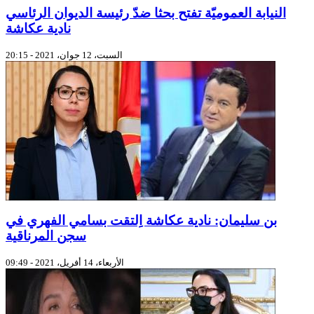
النيابة العموميّة تفتح بحثا ضدّ رئيسة الديوان الرئاسي
نادية عكاشة
السبت، 12 جوان، 2021 - 20:15
بن سليمان: نادية عكاشة اِلتقت بسامي الفهري في
سجن المرناقية
الأربعاء، 14 أفريل، 2021 - 09:49