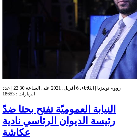
زووم تونيزيا | الثلاثاء، 6 أفريل، 2021 على الساعة 22:30 | عدد
الزيارات : 18653
النيابة العموميّة تفتح بحثا ضدّ
رئيسة الديوان الرئاسي نادية
عكاشة