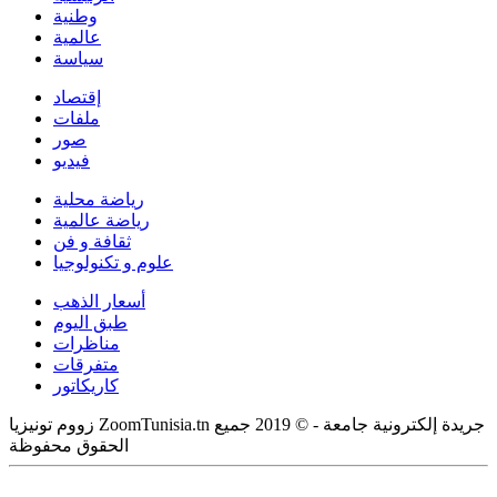
وطنية
عالمية
سياسة
إقتصاد
ملفات
صور
فيديو
رياضة محلية
رياضة عالمية
ثقافة و فن
علوم و تكنولوجيا
أسعار الذهب
طبق اليوم
مناظرات
متفرقات
كاريكاتور
زووم تونيزيا ZoomTunisia.tn جريدة إلكترونية جامعة - © 2019 جميع
الحقوق محفوظة