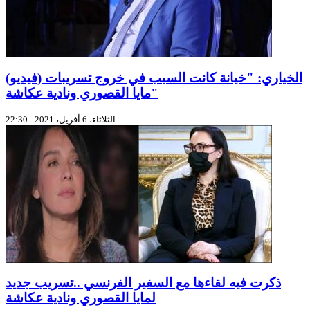
(فيديو) الخياري: "خيانة كانت السبب في خروج تسريبات
مايا القصوري ونادية عكاشة"
الثلاثاء، 6 أفريل، 2021 - 22:30
ذكرت فيه لقاءها مع السفير الفرنسي ..تسريب جديد
لمايا القصوري ونادية عكاشة