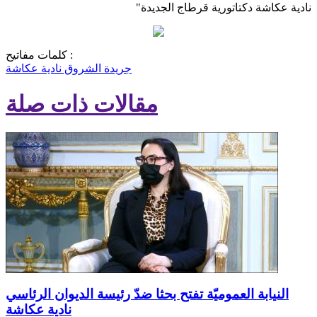
نادية عكاشة دكتاتورية قرطاج الجديدة"
كلمات مفاتيح :
جريدة الشروق
نادية عكاشة
مقالات ذات صلة
النيابة العموميّة تفتح بحثا ضدّ رئيسة الديوان الرئاسي
نادية عكاشة