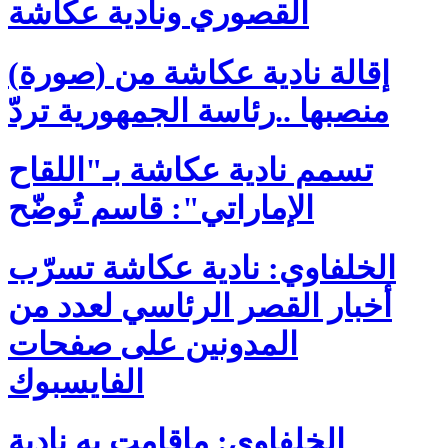
القصوري ونادية عكاشة
(صورة) إقالة نادية عكاشة من
منصبها ..رئاسة الجمهورية تردّ
تسمم نادية عكاشة بـ"اللقاح
الإماراتي": قاسم تُوضّح
الخلفاوي: نادية عكاشة تسرّب
أخبار القصر الرئاسي لعدد من
المدونين على صفحات
الفايسبوك
الخلفاوي: ماقامت به نادية