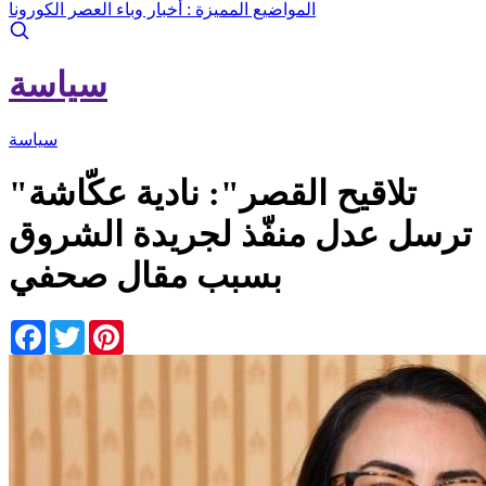
المواضيع المميزة :
أخبار وباء العصر الكورونا
سياسة
سياسة
"تلاقيح القصر": نادية عكّاشة
ترسل عدل منفّذ لجريدة الشروق
بسبب مقال صحفي
Facebook
Twitter
Pinterest