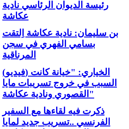
رئيسة الديوان الرئاسي نادية
عكاشة
بن سليمان: نادية عكاشة اِلتقت
بسامي الفهري في سجن
المرناقية
(فيديو) الخياري: "خيانة كانت
السبب في خروج تسريبات مايا
القصوري ونادية عكاشة"
ذكرت فيه لقاءها مع السفير
الفرنسي ..تسريب جديد لمايا