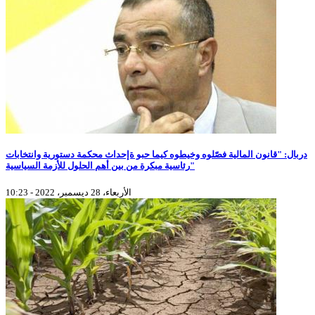
دربال: "قانون المالية فصّلوه وخيطوه كيما حبو ةإحداث محكمة دستورية وانتخابات
رئاسية مبكرة من بين أهم الحلول للأزمة السياسية"
الأربعاء، 28 ديسمبر، 2022 - 10:23