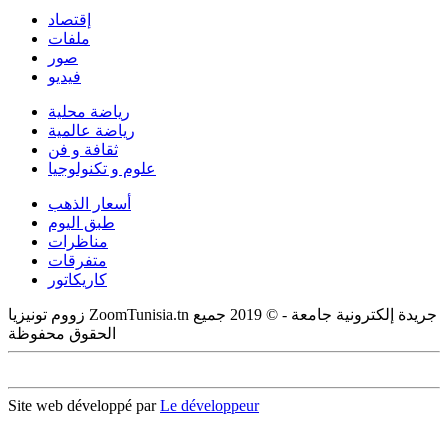
إقتصاد
ملفات
صور
فيديو
رياضة محلية
رياضة عالمية
ثقافة و فن
علوم و تكنولوجيا
أسعار الذهب
طبق اليوم
مناظرات
متفرقات
كاريكاتور
زووم تونيزيا ZoomTunisia.tn جريدة إلكترونية جامعة - © 2019 جميع
الحقوق محفوظة
Site web développé par
Le développeur