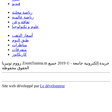
فيديو
رياضة محلية
رياضة عالمية
ثقافة و فن
علوم و تكنولوجيا
أسعار الذهب
طبق اليوم
مناظرات
متفرقات
كاريكاتور
زووم تونيزيا ZoomTunisia.tn جريدة إلكترونية جامعة - © 2019 جميع
الحقوق محفوظة
Site web développé par
Le développeur