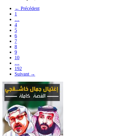
← Précédent
1
…
4
5
6
7
8
9
10
…
192
Suivant →