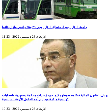
جامعة النقل: إضراب قطاع النقل يومي 25 و26 جانفي مازال قائما
الأربعاء، 28 ديسمبر، 2022 - 11:23
دربال: "قانون المالية فصّلوه وخيطوه كيما حبو ةإحداث محكمة دستورية وانتخابات
رئاسية مبكرة من بين أهم الحلول للأزمة السياسية"
الأربعاء، 28 ديسمبر، 2022 - 10:23