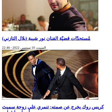
مُستجدّات قضيّة الفنان نور شيبة (بلال التازني)
السبت، 10 سبتمبر، 2022 - 22:46
كريس روك يخرج عن صمته: تنمري على زوجة سميث