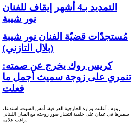
التمديد بـ4 أشهر إيقاف للفنان
نور شيبة
مُستجدّات قضيّة الفنان نور شيبة
(بلال التازني)
كريس روك يخرج عن صمته:
تنمري على زوجة سميث أجمل ما
فعلت
زووم - أعلنت وزارة الخارجية العراقية، أمس السبت، استدعاء
سفيرها في عمان على خلفية انتشار صور زوجته مع الفنان اللبناني
راغب علامة.