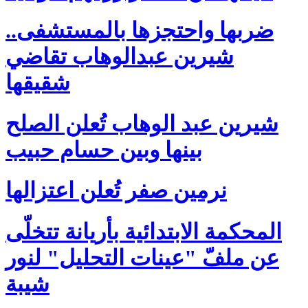
ضربها واحتجزها بالمستشفى..
شيرين عبدالوهاب تقاضي
شقيقها
شيرين عبد الوهاب تُعلن الصلح
بينها وبين حسام حبيب
نرمين صفر تُعلن اعتزالها
المحكمة الابتدائية بأريانة تتخلّى
عن ملفّ "عينات التحليل" لنور
شيبة