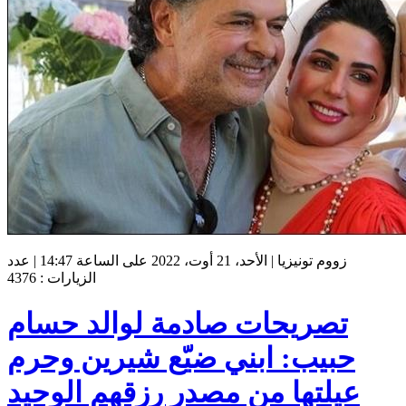
زووم تونيزيا | الأحد، 21 أوت، 2022 على الساعة 14:47 | عدد
الزيارات : 4376
تصريحات صادمة لوالد حسام
حبيب: ابني ضيّع شيرين وحرم
عيلتها من مصدر رزقهم الوحيد