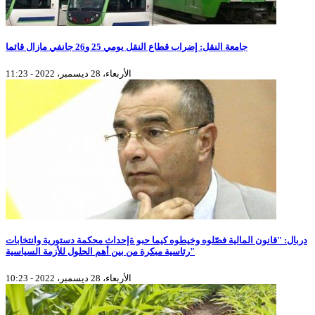
جامعة النقل: إضراب قطاع النقل يومي 25 و26 جانفي مازال قائما
الأربعاء، 28 ديسمبر، 2022 - 11:23
دربال: "قانون المالية فصّلوه وخيطوه كيما حبو ةإحداث محكمة دستورية وانتخابات
رئاسية مبكرة من بين أهم الحلول للأزمة السياسية"
الأربعاء، 28 ديسمبر، 2022 - 10:23