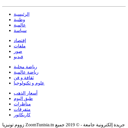
الرئيسية
وطنية
عالمية
سياسة
إقتصاد
ملفات
صور
فيديو
رياضة محلية
رياضة عالمية
ثقافة و فن
علوم و تكنولوجيا
أسعار الذهب
طبق اليوم
مناظرات
متفرقات
كاريكاتور
زووم تونيزيا ZoomTunisia.tn جريدة إلكترونية جامعة - © 2019 جميع