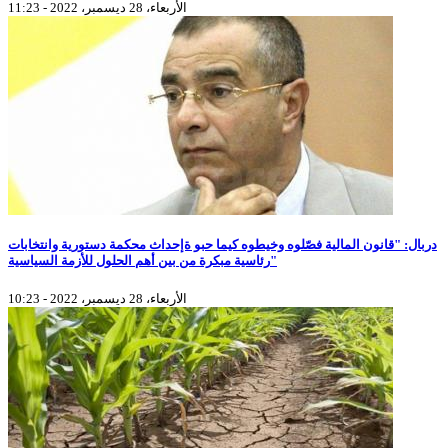
الأربعاء، 28 ديسمبر، 2022 - 11:23
دربال: "قانون المالية فصّلوه وخيطوه كيما حبو ةإحداث محكمة دستورية وانتخابات
رئاسية مبكرة من بين أهم الحلول للأزمة السياسية"
الأربعاء، 28 ديسمبر، 2022 - 10:23