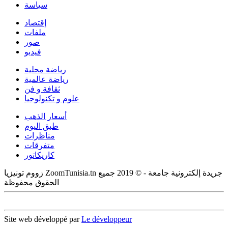
سياسة
إقتصاد
ملفات
صور
فيديو
رياضة محلية
رياضة عالمية
ثقافة و فن
علوم و تكنولوجيا
أسعار الذهب
طبق اليوم
مناظرات
متفرقات
كاريكاتور
زووم تونيزيا ZoomTunisia.tn جريدة إلكترونية جامعة - © 2019 جميع
الحقوق محفوظة
Site web développé par
Le développeur