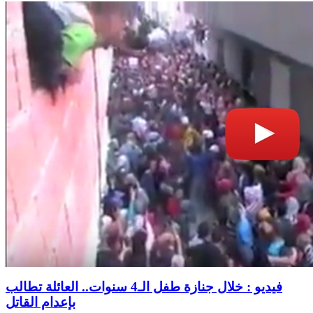
فيديو : خلال جنازة طفل الـ4 سنوات.. العائلة تطالب
بإعدام القاتل