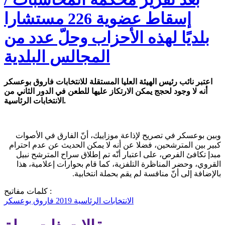
إسقاط عضوية 226 مستشارا
بلديًا لهذه الأحزاب وحلّ عدد من
المجالس البلدية
اعتبر نائب رئيس الهيئة العليا المستقلة للانتخابات فاروق بوعسكر
أنه لا وجود لحجج يمكن الارتكاز عليها للطعن في الدور الثاني من
الانتخابات الرئاسية.
وبين بوعسكر في تصريح لإذاعة موزاييك، أنّ الفارق في الأصوات
كبير بين المترشحين، فضلا عن أنه لا يمكن الحديث عن عدم احترام
مبدإ تكافئ الفرص، على اعتبار أنّه تم إطلاق سراح المترشح نبيل
القروي، وحضر المناظرة التلفزية، كما قام بحوارات إعلامية، هذا
بالإضافة إلى أنّ منافسة لم يقم بحملة انتخابية.
كلمات مفاتيح :
الانتخابات الرئاسية 2019
فاروق بوعسكر