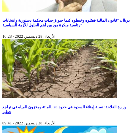
دربال: "قانون المالية فصّلوه وخيطوه كيما حبو ةإحداث محكمة دستورية وانتخابات
رئاسية مبكرة من بين أهم الحلول للأزمة السياسية"
الأربعاء، 28 ديسمبر، 2022 - 10:23
وزارة الفلاحة: نسبة إمتلاء السدود في حدود 28 بالمائة ومخزون المياه في تراجع
خطير
الأربعاء، 28 ديسمبر، 2022 - 09:41