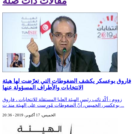
مقالات ذات صلة
فاروق بوعسكر يكشف الضغوطات التي تعرّضت لها هيئة
الانتخابات والأطراف المسؤولة عنها
زووم - أكّد نائب رئيس الهيئة العليا المستقلة للانتخابات ، فاروق
بوعكسر، الخميس، أنّ الضغوطات مُورِست على الهيئة منذ ت ...
الخميس، 17 أكتوبر، 2019 - 20:36