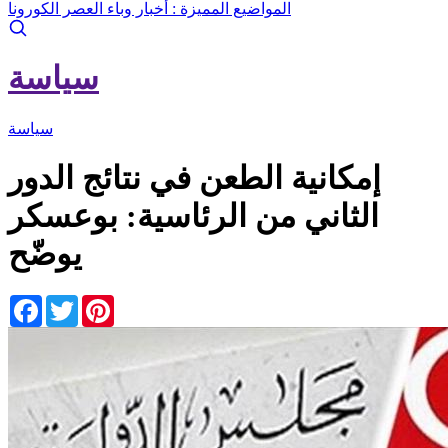
المواضيع المميزة :
أخبار وباء العصر الكورونا
سياسة
سياسة
إمكانية الطعن في نتائج الدور
الثاني من الرئاسية: بوعسكر
يوضّح
Facebook
Twitter
Pinterest