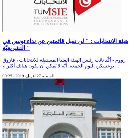
هيئة الانتخابات : " لن نقبل قائمتين عن نداء تونس في
التشريعيّة "
زووم - أكّد نائب رئيس الهيئة العليا المستقلة للانتخابات ، فاروق
بوعسكر، اليوم الجمعة، أنّه لا يُمكن أن تكون هنالك أكثر م ...
السبت، 27 أفريل، 2019 - 00:25