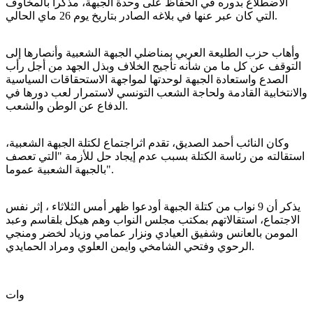
الاضطلاع بدوره في الحفاظ على وحدة الجبهة، مذكرا بالمخاوف
التي كان عبر عنها في بلاغه الصادر بتاريخ يوم 26 ماي الحالي.
وأهاب حزب الطليعة العربي بمناضلي الجبهة الشعبية وأنصارها إلى
التوقف عن كل ما من شأنه تأجيج الخلاف وبذل الجهد من أجل رأب
الصدع واستعادة الجبهة لوحدتها لمواجهة الاستحقاقات السياسية
والانتخابية القادمة ولحاجة الشعب التونسي لاستمرار لعب دورها في
الدفاع عن الوطن والشعب.
وكان النائب أحمد الصديق، تقدم اثراجتماع لكتلة الجبهة الشعبية،
استقالته من رئاسة الكتلة بسبب عدم إيجاد حل للأزمة "التي تعصف
بالجبهة الشعبية عموما".
يذكر أن 9 نواب من كتلة الجبهة أودعوا ظهر أمس الثلاثاء ، إثر نفس
الاجتماع، استقالاتهم بمكتب مجلس النواب وهم هيكل بلقاسم وعبد
المومن بالعانس وشفيق العيادي ونزار عمامي وزياد لخضر ومنجي
الرحوي وفتحي الشامخي وايمن العلوي ومراد الحمايدي.
وات