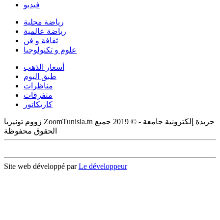
فيديو
رياضة محلية
رياضة عالمية
ثقافة و فن
علوم و تكنولوجيا
أسعار الذهب
طبق اليوم
مناظرات
متفرقات
كاريكاتور
زووم تونيزيا ZoomTunisia.tn جريدة إلكترونية جامعة - © 2019 جميع
الحقوق محفوظة
Site web développé par
Le développeur