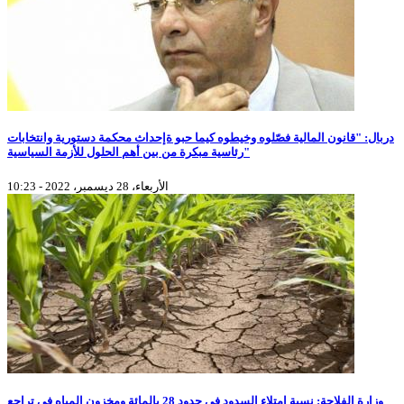
دربال: "قانون المالية فصّلوه وخيطوه كيما حبو ةإحداث محكمة دستورية وانتخابات
رئاسية مبكرة من بين أهم الحلول للأزمة السياسية"
الأربعاء، 28 ديسمبر، 2022 - 10:23
وزارة الفلاحة: نسبة إمتلاء السدود في حدود 28 بالمائة ومخزون المياه في تراجع