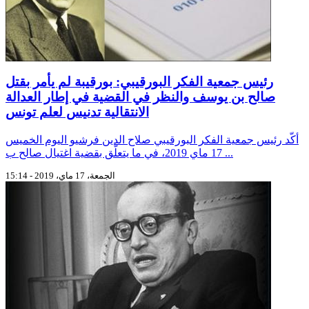
رئيس جمعية الفكر البورقيبي: بورقيبة لم يأمر بقتل
صالح بن يوسف والنظر في القضية في إطار العدالة
الانتقالية تدنيس لعلم تونس
أكّد رئيس جمعية الفكر البورقيبي صلاح الدين فرشيو اليوم الخميس
17 ماي 2019، في ما يتعلّق بقضية اغتيال صالح ب ...
الجمعة، 17 ماي، 2019 - 15:14