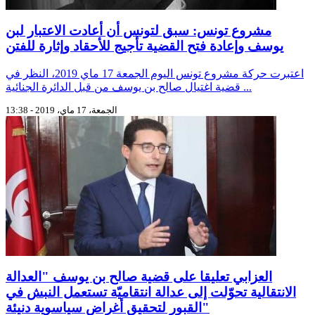
مشروع تونس: سبق لتونس أن أعادت الاعتبار لبن
يوسف وإعادة فتح القضية تأجيج للأحقاد وإثارة للفتن
اعتبرت حركة مشروع تونس اليوم الجمعة 17 ماي 2019، النظر في
قضية اغتيال صالح بن يوسف من قبل الدائرة الجنائية ...
الجمعة، 17 ماي، 2019 - 13:38
العزابي تعليقا على قضية صالح بن يوسف "العدالة
الانتقالية تحوّلت إلى عدالة انتقاميّة تستعمل النبش في
القبور لتحقيق أغراض سياسوية دنيئة"