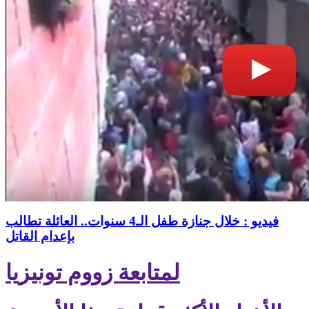
فيديو : خلال جنازة طفل الـ4 سنوات.. العائلة تطالب
بإعدام القاتل
لمتابعة زووم تونيزيا