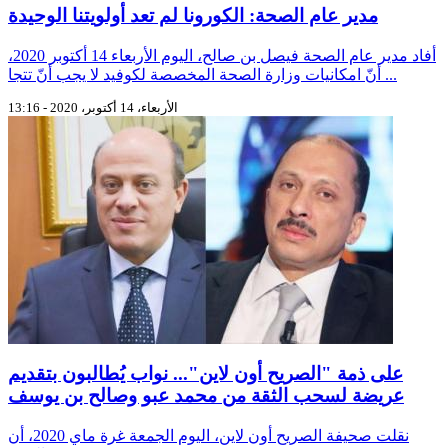
مدير عام الصحة: الكورونا لم تعد أولويتنا الوحيدة
أفاد مدير عام الصحة فيصل بن صالح، اليوم الأربعاء 14 أكتوبر 2020،
أنّ امكانيات وزارة الصحة المخصصة لكوفيد لا يجب أنّ تتجا ...
الأربعاء، 14 أكتوبر، 2020 - 13:16
على ذمة "الصريح أون لاين"... نواب يُطالبون بتقديم
عريضة لسحب الثقة من محمد عبو وصالح بن يوسف
نقلت صحيفة الصريح أون لاين، اليوم الجمعة غرة ماي 2020، أن