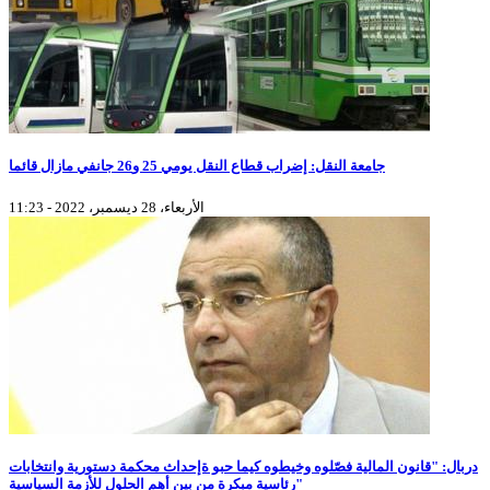
جامعة النقل: إضراب قطاع النقل يومي 25 و26 جانفي مازال قائما
الأربعاء، 28 ديسمبر، 2022 - 11:23
دربال: "قانون المالية فصّلوه وخيطوه كيما حبو ةإحداث محكمة دستورية وانتخابات
رئاسية مبكرة من بين أهم الحلول للأزمة السياسية"