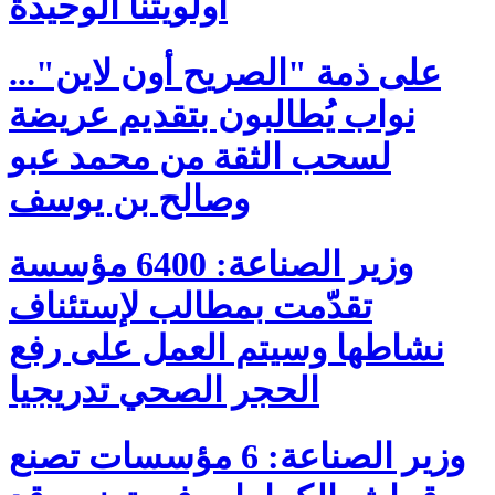
أولويتنا الوحيدة
على ذمة "الصريح أون لاين"...
نواب يُطالبون بتقديم عريضة
لسحب الثقة من محمد عبو
وصالح بن يوسف
وزير الصناعة: 6400 مؤسسة
تقدّمت بمطالب لإستئناف
نشاطها وسيتم العمل على رفع
الحجر الصحي تدريجيا
وزير الصناعة: 6 مؤسسات تصنع