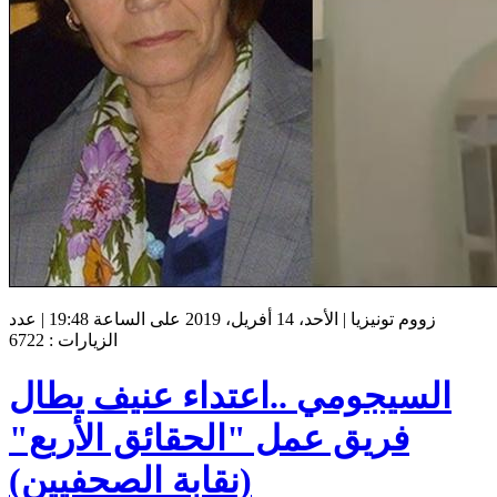
زووم تونيزيا | الأحد، 14 أفريل، 2019 على الساعة 19:48 | عدد
الزيارات : 6722
السيجومي ..اعتداء عنيف يطال
فريق عمل "الحقائق الأربع"
(نقابة الصحفيين)