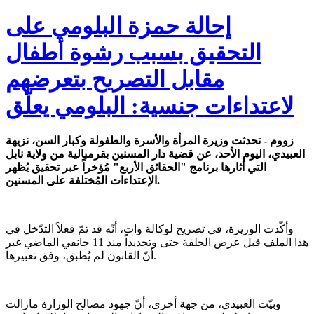
إحالة حمزة البلومي على
التحقيق بسبب رشوة أطفال
مقابل التصريح بتعرضهم
لاعتداءات جنسية: البلومي يعلّق
زووم - تحدثت وزيرة المرأة والأسرة والطفولة وكبار السن، نزيهة
العبيدي، اليوم الأحد، عن قضية دار المسنين بقرمبالية من ولاية نابل
التي أثارها برنامج "الحقائق الأربع" مُؤخراً عبر تحقيق يُظهر
الإعتداءات المُختلفة على المسنين.
وأكّدت الوزيرة، في تصريح لوكالة وات، أنّه قد تمّ فعلاً التدّخل في
هذا الملف قبل عرض الحلقة حتى وتحديداً منذ 11 جانفي الماضي غير
أنّ القانون لم يُطبق، وفق تعبيرها.
وبيّت العبيدي، من جهة أخرى، أنّ جهود مصالح الوزارة مازالت