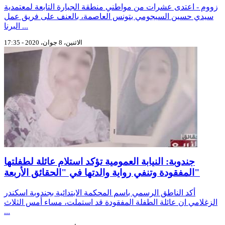
زووم - اعتدى عشرات من مواطني منطقة الجيارة التابعة لمعتمدية
سيدي حسين السيجومي بتونس العاصمة، بالعنف على فريق عمل
البرنا ...
الاثنين، 8 جوان، 2020 - 17:35
جندوبة: النيابة العمومية تؤكد استلام عائلة لطفلتها
المفقودة وتنفي رواية والدتها في "الحقائق الأربعة"
أكد الناطق الرسمي باسم المحكمة الابتدائية بجندوبة اسكندر
الزغلامي ان عائلة الطفلة المفقودة قد استملت، مساء أمس الثلاث
...