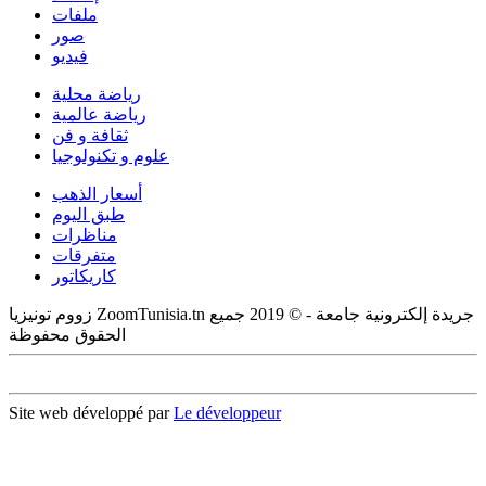
ملفات
صور
فيديو
رياضة محلية
رياضة عالمية
ثقافة و فن
علوم و تكنولوجيا
أسعار الذهب
طبق اليوم
مناظرات
متفرقات
كاريكاتور
زووم تونيزيا ZoomTunisia.tn جريدة إلكترونية جامعة - © 2019 جميع
الحقوق محفوظة
Site web développé par
Le développeur