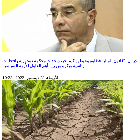
دربال: "قانون المالية فصّلوه وخيطوه كيما حبو ةإحداث محكمة دستورية وانتخابات
رئاسية مبكرة من بين أهم الحلول للأزمة السياسية"
الأربعاء، 28 ديسمبر، 2022 - 10:23