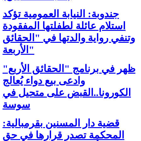
جندوبة: النيابة العمومية تؤكد
استلام عائلة لطفلتها المفقودة
وتنفي رواية والدتها في "الحقائق
الأربعة"
ظهر في برنامج "الحقائق الأربع"
وادعى بيع دواء يُعالج
الكورونا..القبض على متحيل في
سوسة
قضية دار المسنين بقرمبالية:
المحكمة تصدر قرارها في حق