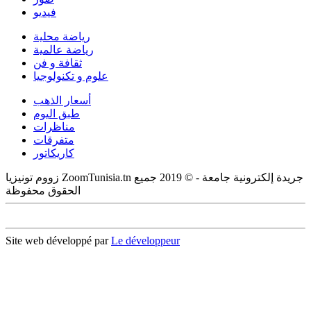
فيديو
رياضة محلية
رياضة عالمية
ثقافة و فن
علوم و تكنولوجيا
أسعار الذهب
طبق اليوم
مناظرات
متفرقات
كاريكاتور
زووم تونيزيا ZoomTunisia.tn جريدة إلكترونية جامعة - © 2019 جميع
الحقوق محفوظة
Site web développé par
Le développeur