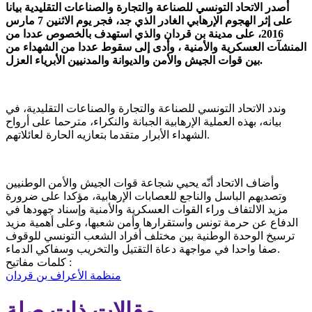
أصدر الاتحاد التونسي للصناعة والتجارة والصناعات التقليدية بيانا
على إثر الهجوم الإرهابي الغادر الذي جد، فجر يوم الاثنين 7 مارس
2016، على مدينة بن قردان والذي استهدف بالخصوص عددا من
المنشآت العسكرية والأمنية ، وأدى إلى سقوط عددا من الشهداء من
بين قوات الجيش والأمن والديوانة والمدنيين الأبرياء العزل.
وندد الاتحاد التونسي للصناعة والتجارة والصناعات التقليدية، في
بيانه، بهذه العملية الإرهابية الجبانة والنكراء، مترحما على أرواح
الشهداء الأبرار متقدما بتعازيه الحارة لعائلاتهم.
وأضاف الاتحاد أنّه يحيي شجاعة قوات الجيش والأمن الوطنيين
وتصديهم الباسل والناجع للعصابات الإرهابية، مؤكدا على ضرورة
مزيد الالتفاف وراء القوات العسكرية والأمنية وإسناد جهودها في
الدفاع عن حرمة تونس واستقرارها وأمن شعبها، وعلى أهمية مزيد
ترسيخ الوحدة الوطنية بين مختلف أفراد الشعب التونسي للوقوف
صفا واحدا في مواجهة دعاة التقتيل والتخريب وسفاكي الدماء.
كلمات مفاتيح :
منظمة الأعراف
بن قردان
مقالات ذات صلة