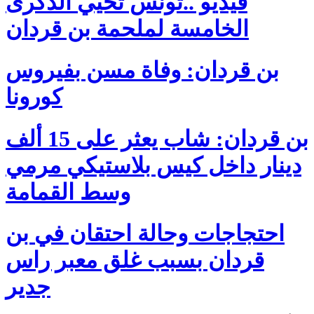
فيديو ..تونس تُحيي الذكرى
الخامسة لملحمة بن قردان
بن قردان: وفاة مسن بفيروس
كورونا
بن قردان: شاب يعثر على 15 ألف
دينار داخل كيس بلاستيكي مرمي
وسط القمامة
احتجاجات وحالة احتقان في بن
قردان بسبب غلق معبر راس
جدير