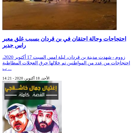
احتجاجات وحالة احتقان في بن قردان بسبب غلق معبر
راس جدير
زووم - شهدت مدينة بن قردان، ليلة امس السبت 17 أكتوبر 2020،
احتجاجات من عدد من المواطنين تم خلالها حرق العجلات المطاطية
ب ...
الأحد، 18 أكتوبر، 2020 - 14:21