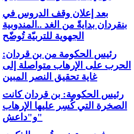
بعد إعلان وقف الدروس في
بنقردان بدايةً من الغد ..المندوبية
الجهوية للتربيّة تُوضّح
رئيس الحكومة من بن قردان:
الحرب على الإرهاب متواصلة إلى
غاية تحقيق النصر المبين
رئيس الحكومة: بن قردان كانت
الصخرة التي كُسِر عليها الإرهاب
و"داعش"