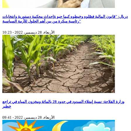
دربال: "قانون المالية فصّلوه وخيطوه كيما حبو ةإحداث محكمة دستورية وانتخابات
رئاسية مبكرة من بين أهم الحلول للأزمة السياسية"
الأربعاء، 28 ديسمبر، 2022 - 10:23
وزارة الفلاحة: نسبة إمتلاء السدود في حدود 28 بالمائة ومخزون المياه في تراجع
خطير
الأربعاء، 28 ديسمبر، 2022 - 09:41