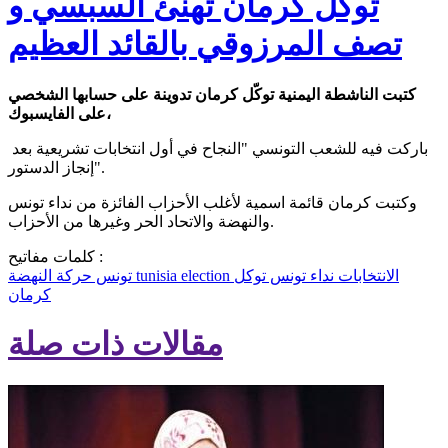
توكل كرمان تهنئ السبسي و
تصف المرزوقي بالقائد العظيم
كتبت الناشطة اليمنية توكّل كرمان تدوينة على حسابها الشخصي
على الفايسبوك،
باركت فيه للشعب التونسي "النجاح في أول انتخابات تشريعية بعد
إنجاز الدستور".
وكتبت كرمان قائمة اسمية لأغلب الأحزاب الفائزة من نداء تونس
والنهضة والاتحاد الحر وغيرها من الأحزاب.
كلمات مفاتيح :
الانتخابات
نداء تونس
توكل
election
tunisia
حركة النهضة
تونس
كرمان
مقالات ذات صلة