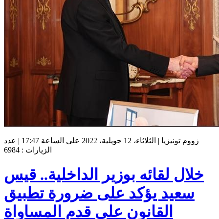
زووم تونيزيا | الثلاثاء، 12 جويلية، 2022 على الساعة 17:47 | عدد
الزيارات : 6984
خلال لقائه بوزير الداخلية.. قيس
سعيد يؤكد على ضرورة تطبيق
القانون على قدم المساواة