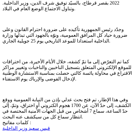
2022 بقصر قرطاج، بالسيّد توفيق شرف الدين، وزير الداخلية.
وتناول الاجتماع الوضع العام في البلاد.
وجدّد رئيس الجمهورية تأكيده على ضرورة احترام القانون وعلى
ضرورة حياد كل المرافق العمومية، ونوّه بالجهود التي تبذلها وزارة
الداخلية استعدادا للموعد التاريخي يوم 25 جويلية الجاري.
كما تم التعرّض إلى ما تمّ كشفه، خلال الأيام الأخيرة، من اختراقات
للموقع الإلكتروني المتعلق بتسجيل الناخبين والناخبات وتغيير مراكز
الاقتراع في محاولة يائسة كالتي حصلت بمناسبة الاستشارة الوطنية
لإدخال الفوضى والإرباك يوم الاستفتاء.
وفي هذا الإطار، تم فتح بحث عدلي بإذن من النيابة العمومية ووقع
الكشف، إلى حدّ الآن، عن 1700 هجوم الكتروني أو اختراق، وتمّ، إلى
حدّ الساعة، سماع 7 أشخاص من قبل الجهات الأمنية المختصة في
انتظار سماع كل من سيكشف عنه البحث.
كلمات مفاتيح :
قيس سعيد
وزير الداخلية