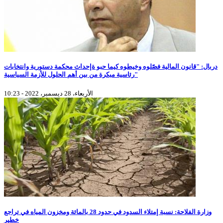
دربال: "قانون المالية فصّلوه وخيطوه كيما حبو ةإحداث محكمة دستورية وانتخابات
رئاسية مبكرة من بين أهم الحلول للأزمة السياسية"
الأربعاء، 28 ديسمبر، 2022 - 10:23
وزارة الفلاحة: نسبة إمتلاء السدود في حدود 28 بالمائة ومخزون المياه في تراجع
خطير