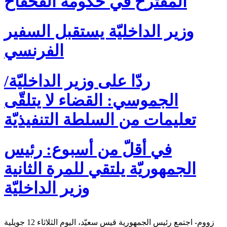
المٌقترح في حكومة الفخفاخ
وزير الداخليّة يستقبل السفير
الفرنسي
ردّا على وزير الداخليّة/
الجموسي: القضاء لا يتلقّى
تعليمات من السلطة التنفيذيّة
في أقلّ من أسبوع: رئيس
الجمهوريّة يلتقي للمرة الثانية
وزير الداخليّة
زووم- اجتمع رئيس الجمهورية قيس سعيّد، اليوم الثلاثاء 12 جويلية