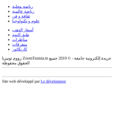
رياضة محلية
رياضة عالمية
ثقافة و فن
علوم و تكنولوجيا
أسعار الذهب
طبق اليوم
مناظرات
متفرقات
كاريكاتور
زووم تونيزيا ZoomTunisia.tn جريدة إلكترونية جامعة - © 2019 جميع
الحقوق محفوظة
Site web développé par
Le développeur