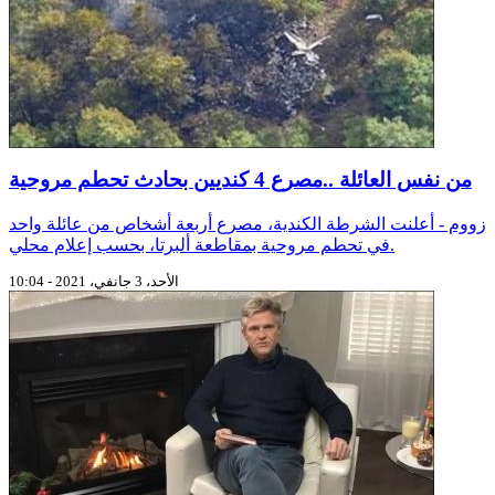
من نفس العائلة ..مصرع 4 كنديين بحادث تحطم مروحية
زووم - أعلنت الشرطة الكندية، مصرع أربعة أشخاص من عائلة واحد
في تحطم مروحية بمقاطعة ألبرتا، بحسب إعلام محلي.
الأحد، 3 جانفي، 2021 - 10:04