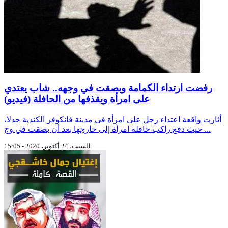
رفضت ارتداء الكمامة وبصقت في وجهه.. شاب يعتدي
على امرأة ويقذفها من الحافلة (فيديو)
أثارت واقعة اعتداء رجل على امرأة في مدينة فانكوفر الكندية جدلا،
حيث دفع راكب حافلة امرأة إلى خارجها بعد أن بصقت في وج ...
السبت، 24 أكتوبر، 2020 - 15:05