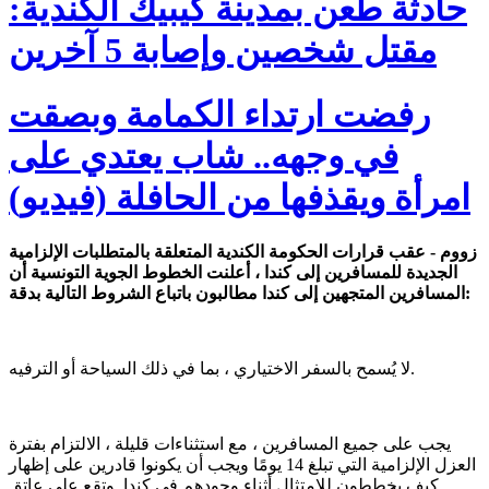
حادثة طعن بمدينة كيبيك الكندية:
مقتل شخصين وإصابة 5 آخرين
رفضت ارتداء الكمامة وبصقت
في وجهه.. شاب يعتدي على
امرأة ويقذفها من الحافلة (فيديو)
زووم - عقب قرارات الحكومة الكندية المتعلقة بالمتطلبات الإلزامية
الجديدة للمسافرين إلى كندا ، أعلنت الخطوط الجوية التونسية أن
المسافرين المتجهين إلى كندا مطالبون باتباع الشروط التالية بدقة:
لا يُسمح بالسفر الاختياري ، بما في ذلك السياحة أو الترفيه.
يجب على جميع المسافرين ، مع استثناءات قليلة ، الالتزام بفترة
العزل الإلزامية التي تبلغ 14 يومًا ويجب أن يكونوا قادرين على إظهار
كيف يخططون للامتثال أثناء وجودهم في كندا. وتقع على عاتق