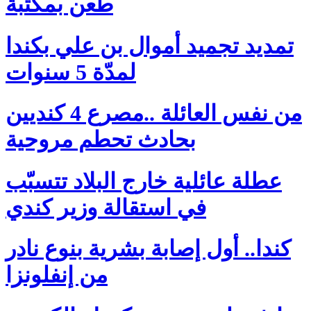
طعن بمكتبة
تمديد تجميد أموال بن علي بكندا
لمدّة 5 سنوات
من نفس العائلة ..مصرع 4 كنديين
بحادث تحطم مروحية
عطلة عائلية خارج البلاد تتسبّب
في استقالة وزير كندي
كندا.. أول إصابة بشرية بنوع نادر
من إنفلونزا