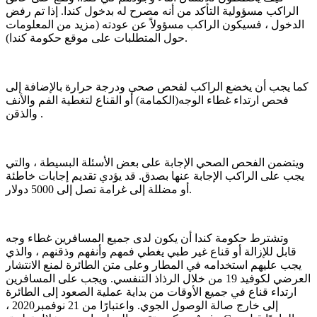
الراكب مسؤولية التأكد من أنه مصرح له بدخول كندا. إذا تم رفض
الدخول ، فسيكون الراكب مسؤولاً عن عودته (مزيد من المعلومات
حول المتطلبات على موقع حكومة كندا).
كما يجب أن يخضع الراكب لفحص صحي ودرجة حرارة بالإضافة إلى
فحص ارتداء غطاء الوجه(الكمامة) أو القناع لتغطية الفم والأنف
والذقن .
ويتضمن الفحص الصحي الإجابة على بعض الأسئلة البسيطة ، والتي
يجب على الراكب الإجابة عنها بصدق. قد يؤدي تقديم إجابات خاطئة
أو مضللة إلى غرامة تصل إلى 5000 دولار.
وتشترط حكومة كندا أن يكون لدى جميع المسافرين غطاء وجه
قابل للإزالة أو قناع غير طبي يغطي فمهم وأنفهم وذقنهم ، والذي
يجب عليهم استخدامه في المطار وعلى متن الطائرة لمنع الانتشار
العرضي لكوفيد 19 من خلال الرذاذ التنفسي. ويجب على المسافرين
ارتداء قناع في جميع الأوقات من بداية عملية الصعود إلى الطائرة
إلى خارج صالة الوصول الجوي. واعتبارًا من 21 نوفمبر2020 ،