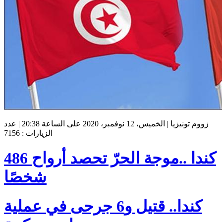
زووم تونيزيا | الخميس، 12 نوفمبر، 2020 على الساعة 20:38 | عدد
الزيارات : 7156
كندا ..موجة الحرّ تحصد أرواح 486
شخصًا
كندا.. قتيل و6 جرحى في عملية