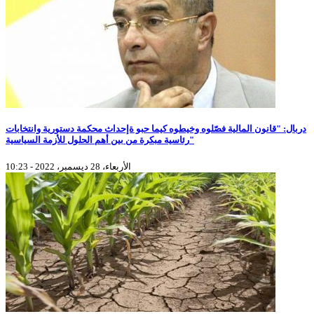
دربال: "قانون المالية فصّلوه وخيطوه كيما حبو ةإحداث محكمة دستورية وانتخابات
رئاسية مبكرة من بين أهم الحلول للأزمة السياسية"
الأربعاء، 28 ديسمبر، 2022 - 10:23