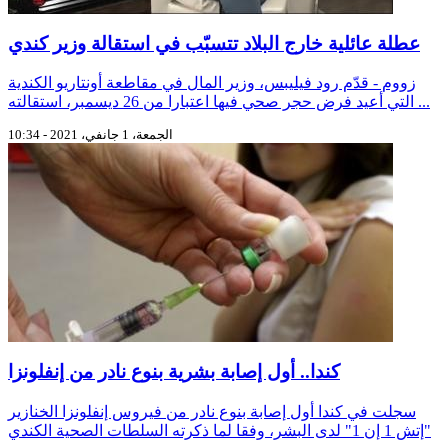
عطلة عائلية خارج البلاد تتسبّب في استقالة وزير كندي
زووم - قدّم رود فيليبس، وزير المال في مقاطعة أونتاريو الكندية
التي أعيد فرض حجر صحي فيها اعتبارا من 26 ديسمبر، استقالته ...
الجمعة، 1 جانفي، 2021 - 10:34
كندا.. أول إصابة بشرية بنوع نادر من إنفلونزا
سجلت في كندا أول إصابة بنوع نادر من فيروس إنفلونزا الخنازير
"إتش 1 إن 1" لدى البشر، وفقا لما ذكرته السلطات الصحية الكندي