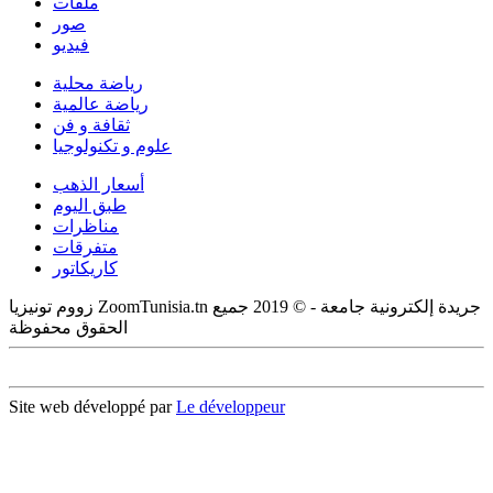
ملفات
صور
فيديو
رياضة محلية
رياضة عالمية
ثقافة و فن
علوم و تكنولوجيا
أسعار الذهب
طبق اليوم
مناظرات
متفرقات
كاريكاتور
زووم تونيزيا ZoomTunisia.tn جريدة إلكترونية جامعة - © 2019 جميع
الحقوق محفوظة
Site web développé par
Le développeur