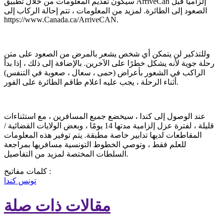
سيكون تقديم المعلومات من خلال تطبيق ArriveCan إلزاميًا قبل
الصعود إلى الطائرة. لمزيد من المعلومات ، تتم إحالة الركاب إلى
https://www.Canada.ca/ArriveCAN.
وللتذكير لن يتمكن أي شخص يشعر بالمرض من الصعود على متن
رحلة جوية لأنه يشكل خطرًا على الآخرين. بالإضافة إلى ذلك ، إذا بدأ
الراكب في الشعور بأعراض (حمى ، سعال ، صعوبة في التنفس)
أثناء الرحلة ، يجب عليه اعلام طاقم الطائرة على الفور.
عند الوصول إلى كندا ، سيخضع جميع المسافرين ، مع استثناءات
قليلة ، لفترة عزل إلزامية مدتها 14 يومًا ، وبعض الولايات القضائية /
المقاطعات لديها تدابير خاصة مطبقة. يتم توفير هذه المعلومات
للعلم فقط ، وتوصي الخطوط التونسية مسافريها بمراجعة
السلطات المختصة لمزيد من التفاصيل.
كلمات مفاتيح :
تونس
كندا
مقالات ذات صلة