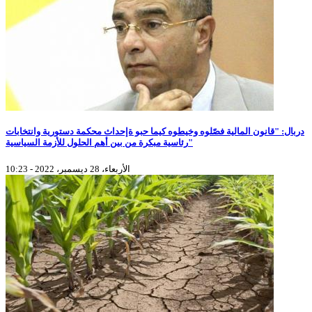
دربال: "قانون المالية فصّلوه وخيطوه كيما حبو ةإحداث محكمة دستورية وانتخابات
رئاسية مبكرة من بين أهم الحلول للأزمة السياسية"
الأربعاء، 28 ديسمبر، 2022 - 10:23