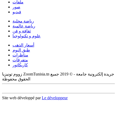
ملفات
صور
فيديو
رياضة محلية
رياضة عالمية
ثقافة و فن
علوم و تكنولوجيا
أسعار الذهب
طبق اليوم
مناظرات
متفرقات
كاريكاتور
زووم تونيزيا ZoomTunisia.tn جريدة إلكترونية جامعة - © 2019 جميع
الحقوق محفوظة
Site web développé par
Le développeur