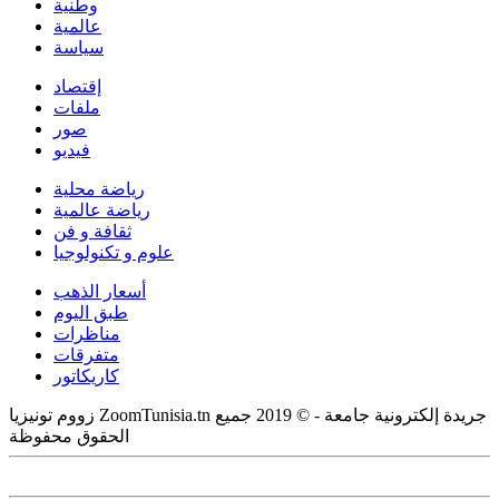
وطنية
عالمية
سياسة
إقتصاد
ملفات
صور
فيديو
رياضة محلية
رياضة عالمية
ثقافة و فن
علوم و تكنولوجيا
أسعار الذهب
طبق اليوم
مناظرات
متفرقات
كاريكاتور
زووم تونيزيا ZoomTunisia.tn جريدة إلكترونية جامعة - © 2019 جميع
الحقوق محفوظة