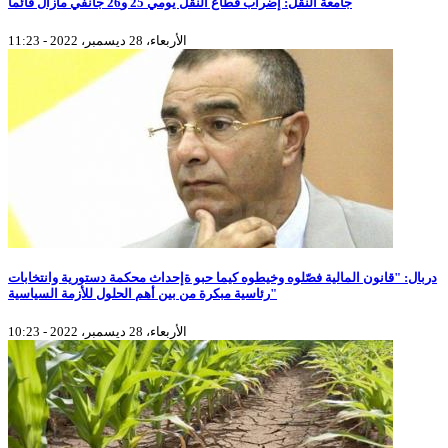
جامعة النقل: إضراب قطاع النقل يومي 25 و26 جانفي مازال قائما
الأربعاء، 28 ديسمبر، 2022 - 11:23
دربال: "قانون المالية فصّلوه وخيطوه كيما حبو ةإحداث محكمة دستورية وانتخابات
رئاسية مبكرة من بين أهم الحلول للأزمة السياسية"
الأربعاء، 28 ديسمبر، 2022 - 10:23