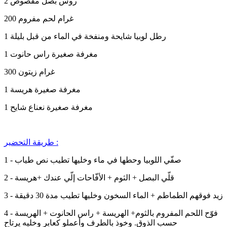
2 روس بصل مقصوص
200 غرام لحم مفروم
1 رطل لوبيا شايحة ومنفخة في الماء من قبل بليلة
1 مغرفة صغيرة راس حانوت
300 غرام زيتون
1 مغرفة صغيرة هريسة
1 مغرفة صغيرة نعناع شايح
طريقة التحضير :
1 - صفّي اللوبيا وحطها في ماء وخليها تطيب نص طياب
2 - قلّي البصل + الثوم + الأفّاحات إلّي عندك +هريسة
3 - زيد فوقهم الطماطم + الماء السخون وخليها تطيب مدة 30 دقيقة
4 - فوّح اللحم المفروم بالثوم+ الهريسة + راس الحانوت + الهريسة
حسب الذوق. وخوذ بالطرف وأعملو كعابر وخليه يرتاح