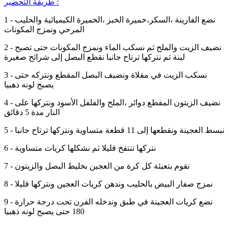
طريقة التحضير :
1 - نضع الفارينة ،السكر،خميرة الخبز ،الخميرة الكيميائية والحليب
المرحي ونمزج المكونات
2 - نضيف الزيت والملح ثم نسكب الماء ونمزج المكونات حتى تصبح
لينة ثم نتركها ترتاح جانبا نقطع البصل إلى شرائح صغيرة
3 - نسكب الزيت في مقلاة ونضيف البصل المقطع ونتركه حتى
يصبح لونه ذهبيا
4 - نضيف الزيتون المقطع دوائر ،الملح والفلفل الأسود ونتركها على
النار مدة 5 دقائق
5 - نبسط العجينة ونقطعها إلى 11 قطعة متساوية ونتركها ترتاح جانبا
6 - نتركها تنتفخ قليلا ثم نشكلها كريات متساوية
7 - نقوم بتعبئة كل كرة من العجين بخليط البصل والزيتون
8 - نمزج صفار البيض بالحليب وندهن كريات العجين ونتركها قليلا
9 - نضع كريات العجينة في طبق وندخله الفرن تحت درجة حرارة
180 حتى يصبح لونه ذهبيا