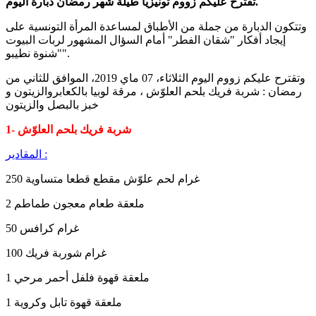
تقترح عليكم زووم تونيزيا طيلة شهر رمضان دبارة اليوم.
وتتكون الدبارة من جملة من الأطباق لمساعدة المرأة التونسية على
إيجاد أفكار "شقان الفطر" أمام السؤال المشهور لربات البيوت
"شنوة نطيبو".
وتقترح عليكم زووم اليوم الثلاثاء، 07 ماي 2019، الموافق للثاني من
رمضان : شربة فريك بلحم العلوّش ، مرقة لوبيا بالكعابروالزيتون و
خبز بالبصل والزيتون
1- شربة فريك بلحم العلوّش
المقادير :
250 غرام لحم علوّش مقطع قطعا متساوية
2 ملعقة طعام معجون طماطم
50 غرام كرافس
100 غرام شوربة فريك
1 ملعقة قهوة فلفل أحمر مرحي
1 ملعقة قهوة تابل وكروية