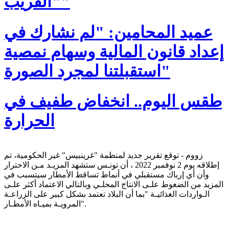
"الفريب"
عميد المحامين: "لم نشارك في
إعداد قانون المالية وسهام نمصية
استقبلتنا لمجرد الصورة"
طقس اليوم.. انخفاض طفيف في
الحرارة
زووم - توقع تقرير جديد لمنظمة "غرينبيس" غير الحكومية، تم
إطلاقه يوم 2 نوفمبر 2022 ، أن تونـس ستشهد المزيـد مـن الاحترار
وأن أي إرباك مستقبلي في أنماط تساقط الأمطار سيتسبب في
المزيد من الضغوط علـى الانتاج المحلـي وبالتالي الاعتماد أكثر علـى
الـواردات الغذائيـة "بما أن البلاد تعتمد بشكل كبير على الزراعـة
المرويـة بميـاه الأمطـار".