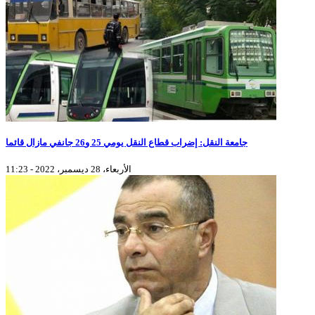
جامعة النقل: إضراب قطاع النقل يومي 25 و26 جانفي مازال قائما
الأربعاء، 28 ديسمبر، 2022 - 11:23