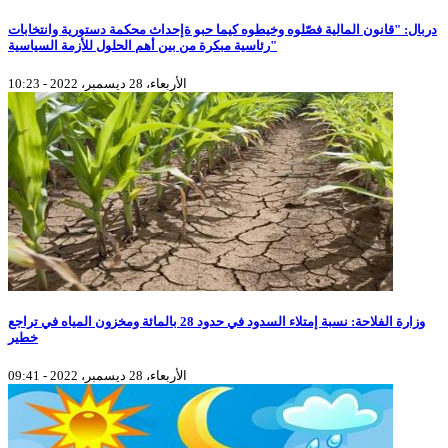
دربال: "قانون المالية فصّلوه وخيطوه كيما حبو ةإحداث محكمة دستورية وانتخابات
رئاسية مبكرة من بين أهم الحلول للأزمة السياسية"
الأربعاء، 28 ديسمبر، 2022 - 10:23
وزارة الفلاحة: نسبة إمتلاء السدود في حدود 28 بالمائة ومخزون المياه في تراجع
خطير
الأربعاء، 28 ديسمبر، 2022 - 09:41