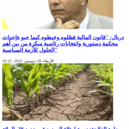
دربال: "قانون المالية فصّلوه وخيطوه كيما حبو ةإحداث
محكمة دستورية وانتخابات رئاسية مبكرة من بين أهم
الحلول للأزمة السياسية"
الأربعاء، 28 ديسمبر، 2022 - 10:23