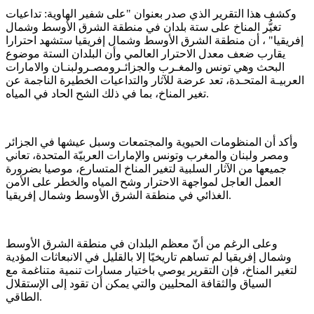
وكشف هذا التقرير الذي صدر بعنوان "على شفير الهاوية: تداعيات
تغيُّر المناخ على ستة بلدان في منطقة الشرق الأوسط وشمال
إفريقيا" ، أن منطقة الشرق الأوسط وشمال إفريقيا ستشهد احترارا
يقارب ضعف معدل الاحترار العالمي وأن البلدان الستة موضوع
البحث وهي تونس والمغـرب والجزائـرومصـرولبنـان والامارات
العربيـة المتحـدة، تعد عرضة للآثار والتداعيات الخطيرة الناجمة عن
تغير المناخ، بما في ذلك الشح الحاد في المياه.
وأكد أن المنظومات الحيوية والمجتمعات وسبل عيشها في الجزائر
ومصر ولبنان والمغرب وتونس والإمارات العربيّة المتحدة، تعاني
جميعها من الآثار السلبية لتغير المناخ المتسارع، موصيا بضرورة
العمل العاجل لمواجهة الاحترار وشح المياه والخطر على الأمن
الغذائي في منطقة الشرق الأوسط وشمال إفريقيا.
وعلى الرغم من أنّ معظم البلدان في منطقة الشرق الأوسط
وشمال إفريقيا لم تساهم تاريخيًا إلا بالقليل في الانبعاثات المؤدية
لتغير المناخ، فإن التقرير يوصي باختيار مسارات تنمية متناغمة مع
السياق والثقافة المحليين والتي يمكن أن تقود إلى الإستقلال
الطاقي.