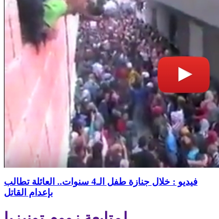
فيديو : خلال جنازة طفل الـ4 سنوات.. العائلة تطالب
بإعدام القاتل
لمتابعة زووم تونيزيا