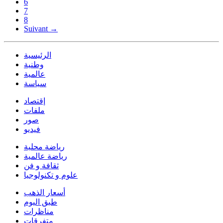
6
7
8
Suivant →
الرئيسية
وطنية
عالمية
سياسة
إقتصاد
ملفات
صور
فيديو
رياضة محلية
رياضة عالمية
ثقافة و فن
علوم و تكنولوجيا
أسعار الذهب
طبق اليوم
مناظرات
متفرقات