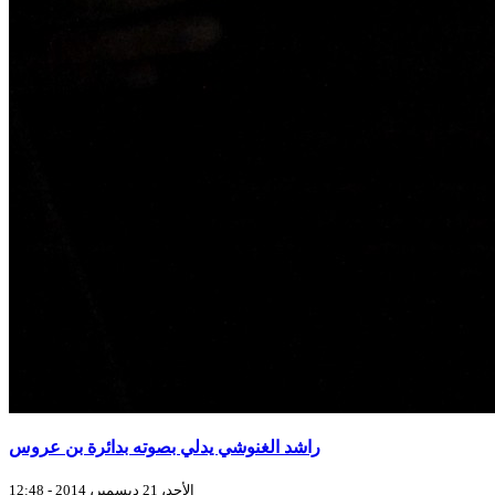
راشد الغنوشي يدلي بصوته بدائرة بن عروس
الأحد، 21 ديسمبر، 2014 - 12:48