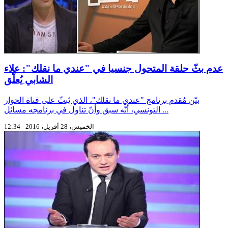
عدم بثّ حلقة المتحول جنسيا في "عندي ما نقلك": علاء
الشابي يُعلّق
بيّن مُقدم برنامج "عندي ما نقلك"، الذي يُبثّ على قناة الحوار
التونسي، أنّه سبق وأنّ تناول في برنامجه مسائل ...
الخميس، 28 أفريل، 2016 - 12:34