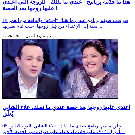
هذا ما قدّمه برنامج "عندي ما نقلك" للزوجة التي اعتدى
عليها زوجها بعد الحصة !
تعرضت ضيفة برنامج عندي ما نقلك "أحلام" والبالغة من العمر 18
سنة إلى الإعتداء من قِبل زوجها، حيث قام بضربها ...
الخميس، 9 أفريل، 2015 - 22:26
اعتدى عليها زوجها بعد حصة عندي ما نقلك، علاء الشابي
يُعلّق
علّق مقدم برنامج عندي ما نقلك، علاء الشابي، اليوم الاثنين 06
أفريل 2015، على حادثة الاعتداء على ضيفته في الحصة الأخير ...