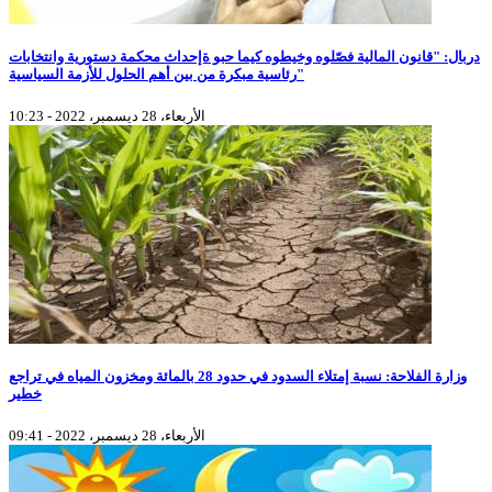
دربال: "قانون المالية فصّلوه وخيطوه كيما حبو ةإحداث محكمة دستورية وانتخابات
رئاسية مبكرة من بين أهم الحلول للأزمة السياسية"
الأربعاء، 28 ديسمبر، 2022 - 10:23
وزارة الفلاحة: نسبة إمتلاء السدود في حدود 28 بالمائة ومخزون المياه في تراجع
خطير
الأربعاء، 28 ديسمبر، 2022 - 09:41