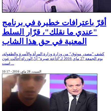
أقرّ باعترافات خطيرة في برنامج
"عندي ما نقلك"، قرّار السلط
المعنية في حق هذا الشاب
كشف "مصدر موثوق" من وزارة وزارة المرأة والأسرة والطفولة،
يوم الجمعة 27 ماي 2016 لـ"اذاعة صبرة" أنّ الوزراة أحالت عون
است ...
السبت، 28 ماي، 2016 - 10:17