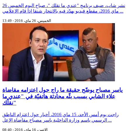
نشر شاب، ضيف برنامج "عندي ما نقلك "، صباح اليوم الخميس 26
ماي 2016، مقطع فيديو يهدّد فيه بالانتحار شنقا إذا قام الاعلامي ...
الخميس، 26 ماي، 2016 - 13:49
ياسر مصباح يوضّح حقيقة ما راج حول اعتزامه مقاضاة
علاء الشابي بسبب بثّه محادثة هاتفيّة في "عندي ما
نقلّك"
راجت يوم أمس الأحد، 15 ماي 2016، أخبار حول اعتزام الناطق
الرسمي باسم وزارة الداخلية ياسر مصباح مقاضاة الإعل ...
الاثنين، 16 ماي، 2016 - 08:40