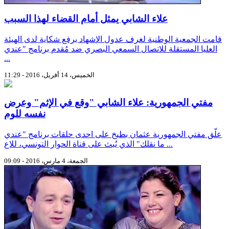
علاء الشابي يمثل أمام القضاء لهذا السبب
قامت الجمعية الوطنية لغرف عدول الاشهاد برفع شكاية لدى الهيئة
العليا المستقلة للاتصال السمعي البصري ضد مُقدم برنامج "عندي
...
الخميس، 14 أفريل، 2016 - 11:29
مفتي الجمهورية: علاء الشابي "وقع في الإثم" وعرض
نفسه للوم
علّق مفتي الجمهورية عثمان بطيخ على احدى حلقات برنامج "عندي
ما نقلك" الذي يُبث على قناة الحوار التونسي، للاع ...
الجمعة، 4 مارس، 2016 - 09:09