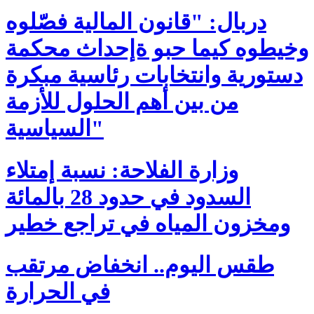
دربال: "قانون المالية فصّلوه
وخيطوه كيما حبو ةإحداث محكمة
دستورية وانتخابات رئاسية مبكرة
من بين أهم الحلول للأزمة
السياسية"
وزارة الفلاحة: نسبة إمتلاء
السدود في حدود 28 بالمائة
ومخزون المياه في تراجع خطير
طقس اليوم.. انخفاض مرتقب
في الحرارة