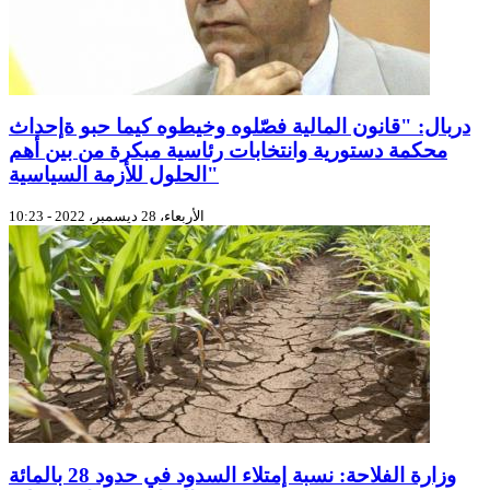
دربال: "قانون المالية فصّلوه وخيطوه كيما حبو ةإحداث
محكمة دستورية وانتخابات رئاسية مبكرة من بين أهم
الحلول للأزمة السياسية"
الأربعاء، 28 ديسمبر، 2022 - 10:23
وزارة الفلاحة: نسبة إمتلاء السدود في حدود 28 بالمائة