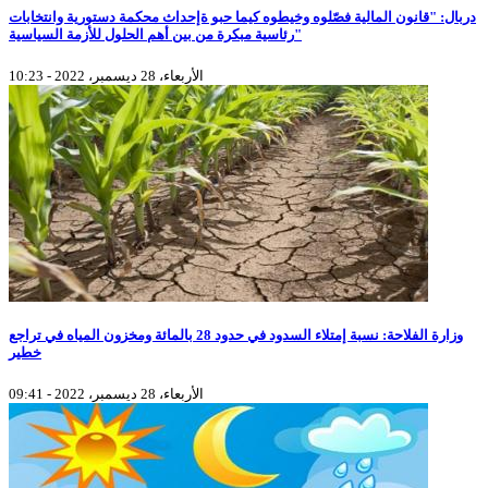
دربال: "قانون المالية فصّلوه وخيطوه كيما حبو ةإحداث محكمة دستورية وانتخابات
رئاسية مبكرة من بين أهم الحلول للأزمة السياسية"
الأربعاء، 28 ديسمبر، 2022 - 10:23
وزارة الفلاحة: نسبة إمتلاء السدود في حدود 28 بالمائة ومخزون المياه في تراجع
خطير
الأربعاء، 28 ديسمبر، 2022 - 09:41