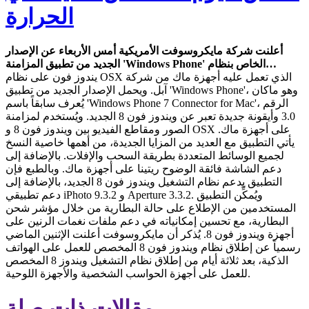
الحرارة
أعلنت شركة مايكروسوفت الأمريكية أمس الأربعاء عن الإصدار
الجديد من تطبيق المزامنة 'Windows Phone' الخاص بنظام…
يندوز فون على نظام OSX الذي تعمل عليه أجهزة ماك من شركة
آبل. ويحمل الإصدار الجديد من تطبيق 'Windows Phone'، وهو ماكان
يُعرف سابقاً باسم 'Windows Phone 7 Connector for Mac'، الرقم
3.0 وأيقونة جديدة تعبر عن ويندوز فون 8 الجديد. ويُستخدم لمزامنة
الصور ومقاطع الفيديو بين ويندوز فون 8 و OSX على أجهزة ماك.
يأتي التطبيق مع العديد من المزايا الجديدة، من أهمها خاصية النسخ
لجميع الوسائط المتعددة بطريقة السحب والإفلات. بالإضافة إلى
دعم الشاشة فائقة الوضوح ريتينا على أجهزة ماك. وبالطبع فإن
التطبيق يدعم نظام التشغيل ويندوز فون 8 الجديد، بالإضافة إلى
دعم تطبيقي iPhoto 9.3.2 و Aperture 3.3.2. ويُمكِّن التطبيق
المستخدمين من الإطلاع على حالة البطارية من خلال مؤشر شحن
البطارية، مع تحسين إمكانياته في دعم ملفات نغمات الرنين على
أجهزة ويندوز فون 8. يُذكر أن مايكروسوفت أعلنت الإثنين الماضي
رسمياً عن إطلاق نظام ويندوز فون 8 المخصص للعمل على الهواتف
الذكية، بعد ثلاثة أيام من إطلاق نظام التشغيل ويندوز 8 المخصص
للعمل على أجهزة الحواسب الشخصية والأجهزة اللوحية.
مقالات ذات صلة