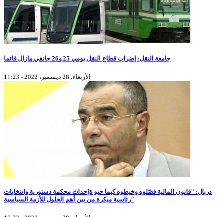
جامعة النقل: إضراب قطاع النقل يومي 25 و26 جانفي مازال قائما
الأربعاء، 28 ديسمبر، 2022 - 11:23
دربال: "قانون المالية فصّلوه وخيطوه كيما حبو ةإحداث محكمة دستورية وانتخابات
رئاسية مبكرة من بين أهم الحلول للأزمة السياسية"