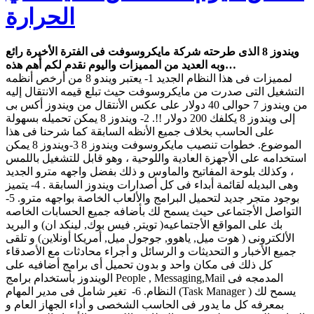
الحرارة
ويندوز 8 الذى طرحته شركة مايكروسوفت فى الفترة الأخيرة رائع
وبه العديد من المميزات واليوم نقدم لكم أهم هذه…
لمميزات فى هذا النظام الجديد 1- يعتبر ويندو 8 من أرخص أنظمه
التشغيل التى صدرت من مايكروسوفت حيث تبلع قيمه الانتقال إليه
من ويندوز 7 حوالى 40 دولار على عكس الأنتقال من ويندوز أكس بى
إلى ويندوز 8 يكلفك 200 دولار !!. 2- ويندوز 8 يمكن تحميله بسهولة
على الحاسب بخلاف جميع الأنظه السابقة كما شرحنا فى هذا
الموضوع. خطوات تنصيب مايكروسوفت ويندوز 8 3-ويندوز 8 يمكن
استخدامه على الأجهزة العادية واللوحية ، وهو قابل للتشغيل باللمس
، وكذلك بلوحة المفاتيح والماوس و ذلك بفضل واجهه مترو الجديد
وهى البديله لقائمة أبداء فى كل أصدارات ويندوز السابقة . 4- يتميز
بوجود متجر جديد لتحميل البرامج والألعاب الخاصة بواجهه مترو. 5-
التواصل الأجتماعى حيث يسمح لك بأضافه جميع الحسابات الخاصه
بك على المواقع الأجتماعيه( تويتر, فيس بوك, لينكد ان) و البريد
الألكترونى ( هوت ميل, ياهوو, جوجول ميل, أمريكا أونلاين) و تلقى
جميع الأخبار و التحديثات و الرسائل و أجراء محادثات مع الأصدقاء
كل ذلك فى مكان واحد و بدون تحميل أى برامج أضافيه على
الويندوز بأستخدام برامج People , Messaging,Mail المدمجه فى
النظام. 6- تغير شامل فى مدير المهام (Task Manager ) يسمح لك
بمعرفه كل ما يدور فى الحاسب الشخصى و أداء الجهاز العام و