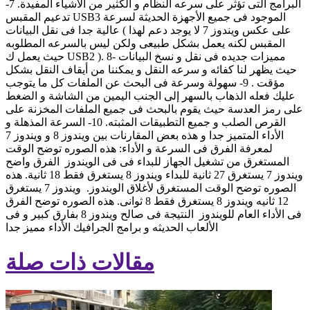
البرامج التى تؤثر على سرعه النظام و الكثير من الأشياء المفيدة. 7-
تدعيم المقبس USB3 الموجود فى جميع الأجهزة الحديثة لسرعة
عالية جدا فى نقل البيانات ( على عكس ويندوز 7 لا يوجد دعم لهذا
المقبس لكنه يعمل بشكل طبيعى ولكن ليس بالسرعه المطلوبه
حيث يعمل ك USB2 ). 8- مميزات جديده فى نقل و نسخ البيانات
حيث يظهر لنا كفائه و سرعه النقل و يمكننا من أيقاف النقل بشكل
مؤقت . 9- سهولة وسرعة فى البحث عن الملفات كل ما يتوجب
عليك فعله الذهاب بالسهر إلى الجنب اليمين من الشاشة و الضغط
على رمز العدسة حيث يقوم بالبحث فى جميع الملفات المخزنة على
القرص الصلب و جميع التطبيقات المثبته. 10- السرعة المذهلة و
الأداء المتميز جدا و هذه بعض المقارنات بين ويندوز 8 و ويندوز 7
لمعرفة الفرق فى السرعة و الأداء: هذه الصوره توضح الوقت
المستغرق من تشغيل الجهاز للبداء فى فى الويندوز الفرق واضح
ويندوز 7 يستغرق 27 ثانية للبداء ويندوز 8 يستغرق فقط 18 ثانية. هذه
الصوره توضح الوقت المستغرق لأغلاق الويندوز. ويندوز 7 يستغرق
12 ثانيه ويندوز 8 يستغرق فقط 8 ثوانى. هذه الصوره توضح الفرق
فى الأداء العام للويندوز النتيجة فى صالح ويندوز 8 بفارق كبير و فى
الألعاب الحديثه و برامج الجرافيك الأداء مميز جدا
مقالات ذات صلة