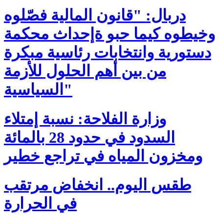
دربال: "قانون المالية فصّلوه
وخيطوه كيما حبو ةإحداث محكمة
دستورية وانتخابات رئاسية مبكرة
من بين أهم الحلول للأزمة
السياسية"
وزارة الفلاحة: نسبة إمتلاء
السدود في حدود 28 بالمائة
ومخزون المياه في تراجع خطير
طقس اليوم.. انخفاض مرتقب
في الحرارة