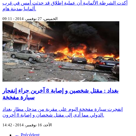
أكدت الشرطة الألمانية أن عملية إطلاق قد حدثت أمس في غرب
ألمانيا بمدينة هام.
الخميس، 27 نوفمبر، 2014 - 09:11
بغداد : مقتل شخصين و إصابة 8 آخرين جراء إنفجار
سيارة مفخخة
إنفجرت سيارة مفخخة اليوم على مقربة من مدخل مطار بغداد
الدولي مما أدى إلى مقتل شخصان و إصابة 8 آخرون.
الأحد، 16 نوفمبر، 2014 - 14:42
← Précédent