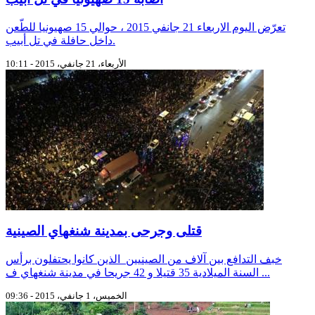
تعرّض اليوم الاربعاء 21 جانفي 2015 ، حوالي 15 صهيونيا للطّعن
داخل حافلة في تل أبيب.
الأربعاء، 21 جانفي، 2015 - 10:11
قتلى وجرحى بمدينة شنغهاي الصينية
خبف التدافع بين آلاف من الصينيين الذين كانوا يحتفلون برأس
السنة الميلادية 35 قتيلا و 42 جريحا في مدينة شنغهاي ف ...
الخميس، 1 جانفي، 2015 - 09:36