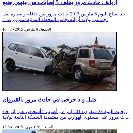
أريانة : حادث مرور يخلف 5 إصابات من بينهم رضيع
جد صباح اليوم 6 مارس 2015 حادث مرور بين حافلة و سيارة نقل
جماعي بولاية أريانة بجانب المحطة النهائية لمترو رقم 2.
الجمعة، 6 مارس، 2015 - 10:47
قتيل و 5 جرحى في حادث مرور بالقيروان
توفيت اليوم 28 فيفري 2015 إمرأة و أصيب 5 أشخاص على إثر حاد
ث مرور على مستوى الهوارب من معتمدية الشبيكة التابعة لولاية ...
السبت، 28 فيفري، 2015 - 15:58