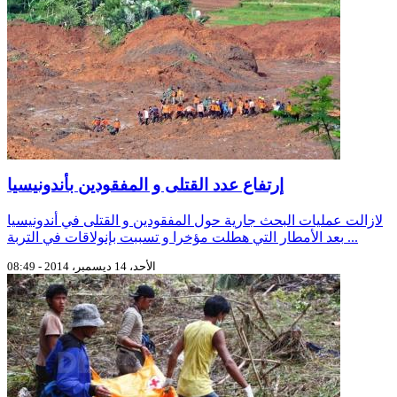
إرتفاع عدد القتلى و المفقودين بأندونيسيا
لازالت عمليات البحث جارية حول المفقودين و القتلى في أندونيسيا
بعد الأمطار التي هطلت مؤخرا و تسببت بإنولاقات في التربة ...
الأحد، 14 ديسمبر، 2014 - 08:49