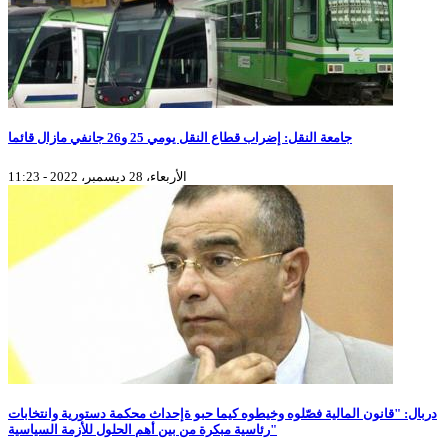
جامعة النقل: إضراب قطاع النقل يومي 25 و26 جانفي مازال قائما
الأربعاء، 28 ديسمبر، 2022 - 11:23
دربال: "قانون المالية فصّلوه وخيطوه كيما حبو ةإحداث محكمة دستورية وانتخابات
رئاسية مبكرة من بين أهم الحلول للأزمة السياسية"