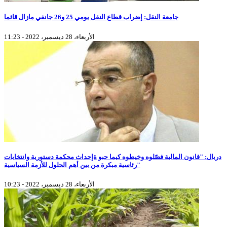
جامعة النقل: إضراب قطاع النقل يومي 25 و26 جانفي مازال قائما
الأربعاء، 28 ديسمبر، 2022 - 11:23
دربال: "قانون المالية فصّلوه وخيطوه كيما حبو ةإحداث محكمة دستورية وانتخابات
رئاسية مبكرة من بين أهم الحلول للأزمة السياسية"
الأربعاء، 28 ديسمبر، 2022 - 10:23