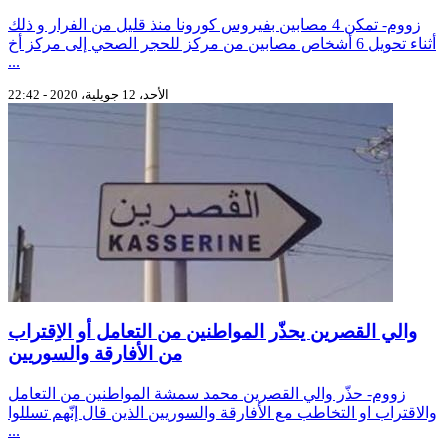
زووم- تمكن 4 مصابين بفيروس كورونا منذ قليل من الفرار و ذلك
أثناء تحويل 6 أشخاص مصابين من مركز للحجر الصحي إلى مركز أخ
...
الأحد، 12 جويلية، 2020 - 22:42
والي القصرين يحذّر المواطنين من التعامل أو الاِقتراب
من الأفارقة والسوريين
زووم- حذّر والي القصرين محمد سمشة المواطنين من التعامل
والاقتراب او التخاطب مع الأفارقة والسوريين الذين قال إنّهم تسللوا
...