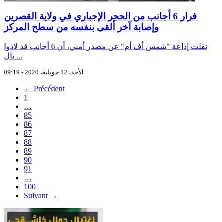
فرار 6 أجانب من الحجر الإجباري في ولاية القصرين
وإصابة آخر ألقى بنفسه من سطح المركز
نقلت إذاعة "شمس أف أم" عن مصدر أمني، أن 6 أجانب قد لاذوا
بال ...
الأحد، 12 جويلية، 2020 - 09:19
← Précédent
1
…
85
86
87
88
89
90
91
…
100
Suivant →