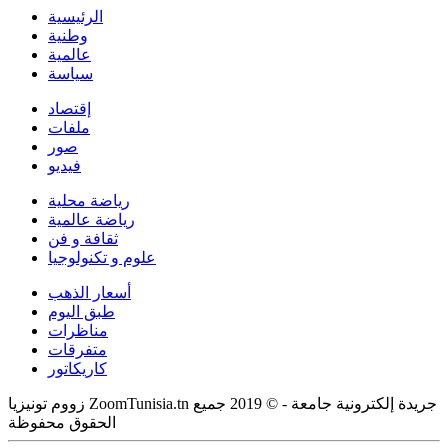
الرئيسية
وطنية
عالمية
سياسة
إقتصاد
ملفات
صور
فيديو
رياضة محلية
رياضة عالمية
ثقافة و فن
علوم و تكنولوجيا
أسعار الذهب
طبق اليوم
مناظرات
متفرقات
كاريكاتور
زووم تونيزيا ZoomTunisia.tn جريدة إلكترونية جامعة - © 2019 جميع
الحقوق محفوظة