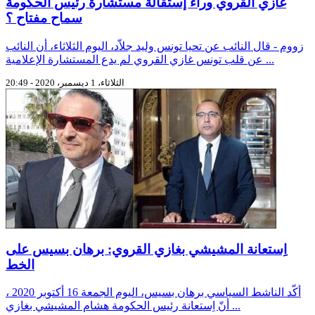
غازي القروي وراء إستقالة مستشارة رئيس الحكومة
سماح مفتاح ؟
زووم - قال النائب عن تحيا تونس وليد جلاّد، اليوم الثلاثاء، أن النائب
عن قلب تونس غازي القروي لم يدع المستشارة الإعلامية ...
الثلاثاء، 1 ديسمبر، 2020 - 20:49
اِستعانة المشيشي بغازي القروي: برهان بسيس على
الخط
أكّد الناشط السياسي برهان بسيس، اليوم الجمعة 16 أكتوبر 2020 ،
أنّ اِستعانة رئيس الحكومة هشام المشيشي بغازي ...