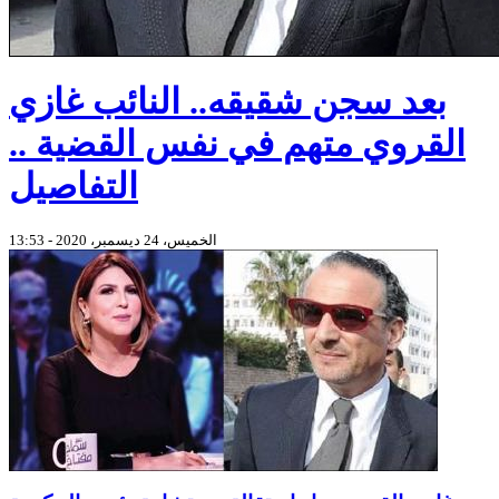
بعد سجن شقيقه.. النائب غازي
القروي متهم في نفس القضية ..
التفاصيل
الخميس، 24 ديسمبر، 2020 - 13:53