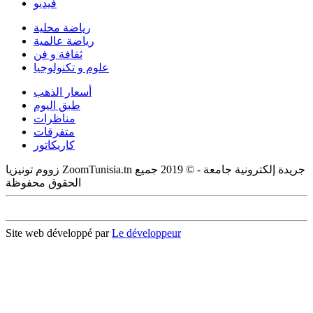
فيديو
رياضة محلية
رياضة عالمية
ثقافة و فن
علوم و تكنولوجيا
أسعار الذهب
طبق اليوم
مناظرات
متفرقات
كاريكاتور
زووم تونيزيا ZoomTunisia.tn جريدة إلكترونية جامعة - © 2019 جميع
الحقوق محفوظة
Site web développé par
Le développeur