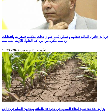
دربال: "قانون المالية فصّلوه وخيطوه كيما حبو ةإحداث محكمة دستورية وانتخابات
رئاسية مبكرة من بين أهم الحلول للأزمة السياسية"
الأربعاء، 28 ديسمبر، 2022 - 10:23
وزارة الفلاحة: نسبة إمتلاء السدود في حدود 28 بالمائة ومخزون المياه في تراجع