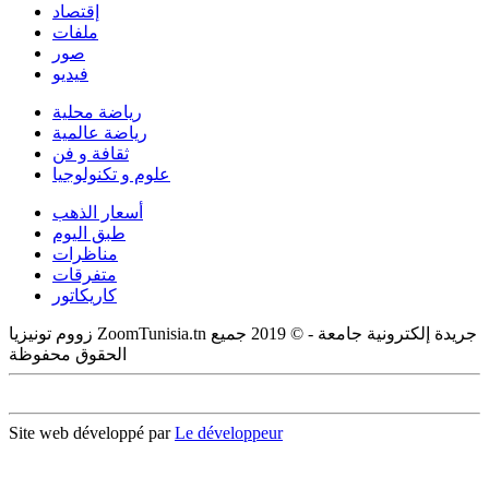
إقتصاد
ملفات
صور
فيديو
رياضة محلية
رياضة عالمية
ثقافة و فن
علوم و تكنولوجيا
أسعار الذهب
طبق اليوم
مناظرات
متفرقات
كاريكاتور
زووم تونيزيا ZoomTunisia.tn جريدة إلكترونية جامعة - © 2019 جميع
الحقوق محفوظة
Site web développé par
Le développeur