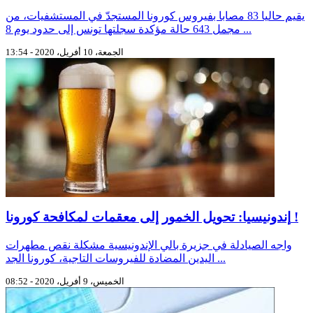
يقيم حاليا 83 مصابا بفيروس كورونا المستجدّ في المستشفيات، من
مجمل 643 حالة مؤكدة سجلتها تونس إلى حدود يوم 8 ...
الجمعة، 10 أفريل، 2020 - 13:54
إندونيسيا: تحويل الخمور إلى معقمات لمكافحة كورونا !
واجه الصيادلة في جزيرة بالي الإندونيسية مشكلة نقص مطهرات
اليدين المضادة للفيروسات التاجية، كورونا الجد ...
الخميس، 9 أفريل، 2020 - 08:52