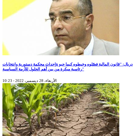
دربال: "قانون المالية فصّلوه وخيطوه كيما حبو ةإحداث محكمة دستورية وانتخابات
رئاسية مبكرة من بين أهم الحلول للأزمة السياسية"
الأربعاء، 28 ديسمبر، 2022 - 10:23