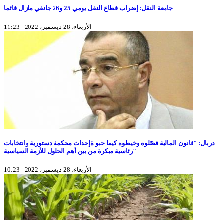
جامعة النقل: إضراب قطاع النقل يومي 25 و26 جانفي مازال قائما
الأربعاء، 28 ديسمبر، 2022 - 11:23
دربال: "قانون المالية فصّلوه وخيطوه كيما حبو ةإحداث محكمة دستورية وانتخابات
رئاسية مبكرة من بين أهم الحلول للأزمة السياسية"
الأربعاء، 28 ديسمبر، 2022 - 10:23