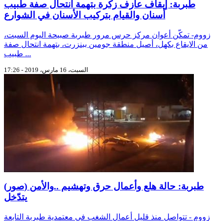
طبربة: إيقاف عازف زكرة بتهمة انتحال صفة طبيب
أسنان والقيام بتركيب الأسنان في الشوارع
زووم- تمكّن أعوان مركز حرس مرور طبربة صبيحة اليوم السبت،
من الايقاع بكهل، أصيل منطقة جومين ببنزرت، بتهمة انتحال صفة
طبيب ...
السبت، 16 مارس، 2019 - 17:26
(صور) طبربة: حالة هلع وأعمال حرق وتهشيم ..والأمن
يتدّخل
زووم - تتواصل منذ قليل أعمال الشغب في معتمدية طبربة التابعة