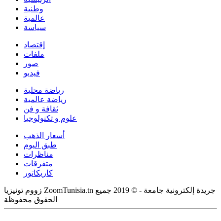
وطنية
عالمية
سياسة
إقتصاد
ملفات
صور
فيديو
رياضة محلية
رياضة عالمية
ثقافة و فن
علوم و تكنولوجيا
أسعار الذهب
طبق اليوم
مناظرات
متفرقات
كاريكاتور
زووم تونيزيا ZoomTunisia.tn جريدة إلكترونية جامعة - © 2019 جميع
الحقوق محفوظة