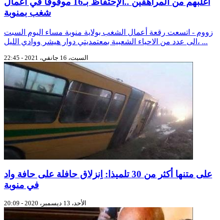
أغلبهم من المراهقين ..الإحتفاظ بـ16 موقوفا في أعمال
شغب بمنوبة
زووم - اتسعت رقعة أعمال الشغب بولاية منوبة مساء اليوم السبت
الى عدد من الاحياء الشعبية بمعتمديتي دوار هيشر ووادي الليل، ...
السبت، 16 جانفي، 2021 - 22:45
على متنها أكثر من 30 تلميذا: اِنزلاق حافلة على حافة واد
في منوبة
الأحد، 13 ديسمبر، 2020 - 20:09