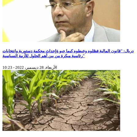
دربال: "قانون المالية فصّلوه وخيطوه كيما حبو ةإحداث محكمة دستورية وانتخابات
رئاسية مبكرة من بين أهم الحلول للأزمة السياسية"
الأربعاء، 28 ديسمبر، 2022 - 10:23