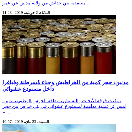
معتمدية بني خداش من ولاية مدنين عن عمر ...
الثلاثاء، 2 جويلية، 2019 - 11:23
مدنين: حجز كمية من الخراطيش وحناء مُسرطنة وفياغرا
داخل مستودع عشوائي
تمكنت فرقة الأبحاث والتفتيش بمنطقة الحرس الوطني بمدنين
امس إثر عملية مداهمة لمستودع عشوائي في بني خداش من حجز
م ...
السبت، 25 ماي، 2019 - 10:57