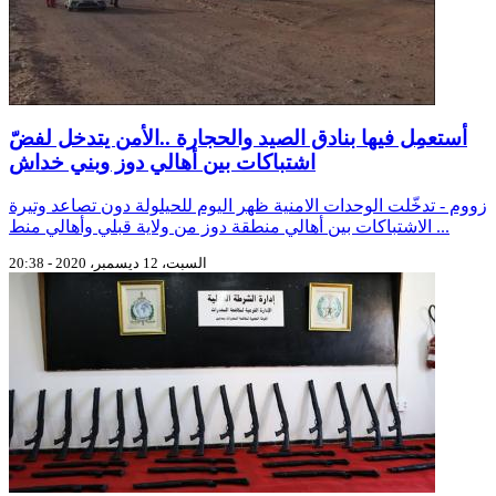
أستعمِل فيها بنادق الصيد والحجارة ..الأمن يتدخل لفضّ
اشتباكات بين أهالي دوز وبني خداش
زووم - تدخّلت الوحدات الامنية ظهر اليوم للحيلولة دون تصاعد وتيرة
الاشتباكات بين أهالي منطقة دوز من ولاية قبلي وأهالي منط ...
السبت، 12 ديسمبر، 2020 - 20:38