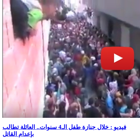
فيديو : خلال جنازة طفل الـ4 سنوات.. العائلة تطالب
بإعدام القاتل