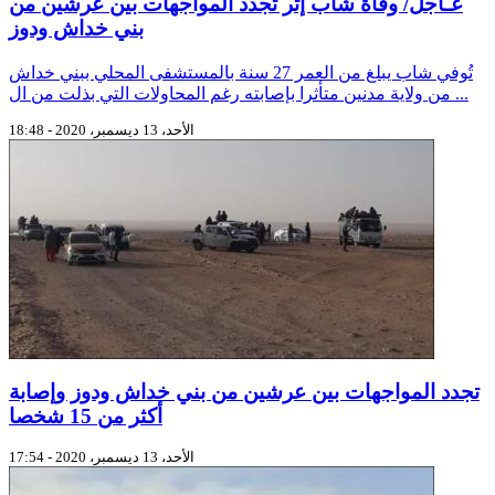
عـاجل/ وفاة شاب إثر تجدد المواجهات بين عرشين من
بني خداش ودوز
تُوفي شاب يبلغ من العمر 27 سنة بالمستشفى المحلي ببني خداش
من ولاية مدنين متأثرا بإصابته رغم المحاولات التي بذلت من ال ...
الأحد، 13 ديسمبر، 2020 - 18:48
تجدد المواجهات بين عرشين من بني خداش ودوز وإصابة
أكثر من 15 شخصا
الأحد، 13 ديسمبر، 2020 - 17:54