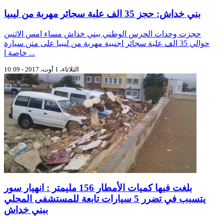
بني خداش: حجز 35 الف علبة سجائر مهربة من ليبيا
حجزت وحدات الحرس الوطني ببني خداش مساء امس الاثنين
حوالي 35 الف علبة سجائر اجنبية مهربة من ليبيا على متن سيارة
خاصة ا ...
الثلاثاء، 1 أوت، 2017 - 10:09
بلغت فيها كميات الأمطار 156 مليمتر : انهيار سور
يتسبب في تضرر 5 سيارات تابعة للمستشفى المحلي
ببني خداش