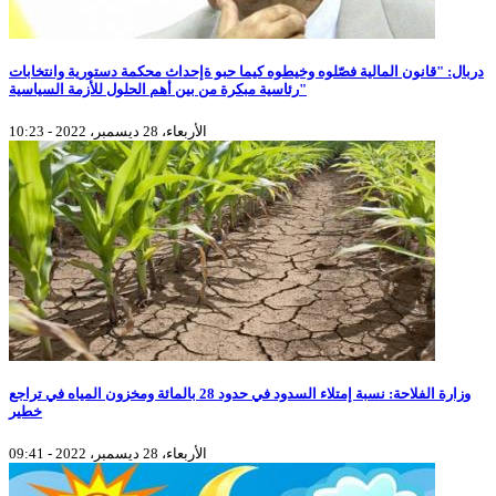
دربال: "قانون المالية فصّلوه وخيطوه كيما حبو ةإحداث محكمة دستورية وانتخابات
رئاسية مبكرة من بين أهم الحلول للأزمة السياسية"
الأربعاء، 28 ديسمبر، 2022 - 10:23
وزارة الفلاحة: نسبة إمتلاء السدود في حدود 28 بالمائة ومخزون المياه في تراجع
خطير
الأربعاء، 28 ديسمبر، 2022 - 09:41