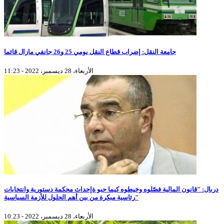
جامعة النقل: إضراب قطاع النقل يومي 25 و26 جانفي مازال قائما
الأربعاء، 28 ديسمبر، 2022 - 11:23
دربال: "قانون المالية فصّلوه وخيطوه كيما حبو ةإحداث محكمة دستورية وانتخابات
رئاسية مبكرة من بين أهم الحلول للأزمة السياسية"
الأربعاء، 28 ديسمبر، 2022 - 10:23