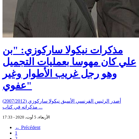
مذكرات نيكولا ساركوزي: "بن
علي كان مهوسا بعمليات التجميل
وهو رجل غريب الأطوار وغير
عفوي"
أصدر الرئيس الفرنسي الأسبق نيكولا ساركوزي (2007/2012)
مذكراته في كتاب ...
الأربعاء، 5 أوت، 2020 - 17:33
← Précédent
1
2