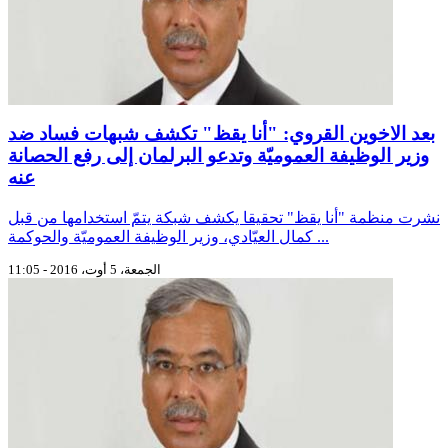
بعد الاخوين القروي: "أنا يقظ" تكشف شبهات فساد ضد
وزير الوظيفة العموميّة وتدعو البرلمان إلى رفع الحصانة
عنه
نشرت منظمة "أنا يقظ" تحقيقا يكشف شبكة يتمّ استخدامها من قبل
كمال العيّادي، وزير الوظيفة العموميّة والحوكمة ...
الجمعة، 5 أوت، 2016 - 11:05