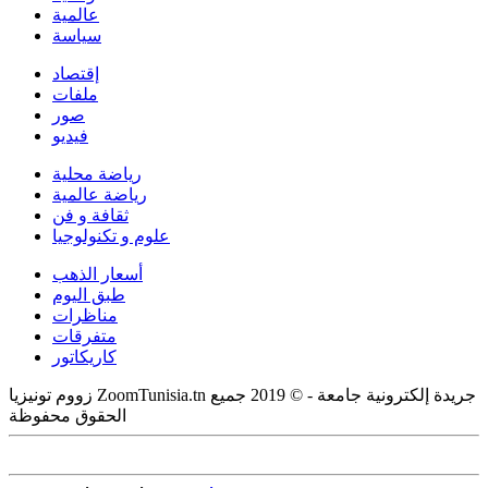
عالمية
سياسة
إقتصاد
ملفات
صور
فيديو
رياضة محلية
رياضة عالمية
ثقافة و فن
علوم و تكنولوجيا
أسعار الذهب
طبق اليوم
مناظرات
متفرقات
كاريكاتور
زووم تونيزيا ZoomTunisia.tn جريدة إلكترونية جامعة - © 2019 جميع
الحقوق محفوظة