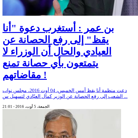
بن عمر : أستغرب دعوة "أنا
يقظ" إلى رفع الحصانة عن
العيادي والحال أن الوزراء لا
يتمتعون بأي حصانة تمنع
مقاضاتهم !
دعت منظمة أنا يقظ أمس الخميس، 04 أوت 2016، مجلس نواب
الشعب إلى رفع الحصانة عن الوزير كمال العيّادي لتسهيل س ...
الجمعة، 5 أوت، 2016 - 21:01