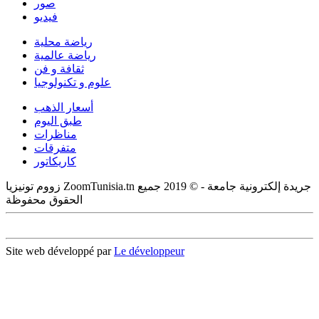
صور
فيديو
رياضة محلية
رياضة عالمية
ثقافة و فن
علوم و تكنولوجيا
أسعار الذهب
طبق اليوم
مناظرات
متفرقات
كاريكاتور
زووم تونيزيا ZoomTunisia.tn جريدة إلكترونية جامعة - © 2019 جميع
الحقوق محفوظة
Site web développé par
Le développeur