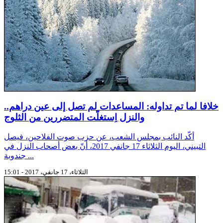
خلافا لما تم تداوله: المساعدات لم تصل إلى عين دراهم..
والنزل اِستغلّت المتضررين من الثلوج
أكّد النائب بمجلس الشعب، عن حزب صوت الفلاحين، فيصل
التبيني، اليوم الثلاثاء 17 جانفي 2017، أنّ بعض أصحاب النزل في
جندوبة ...
الثلاثاء، 17 جانفي، 2017 - 15:01