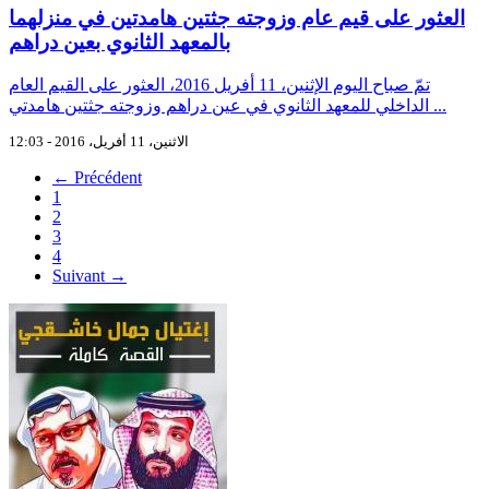
العثور على قيم عام وزوجته جثتين هامدتين في منزلهما
بالمعهد الثانوي بعين دراهم
تمّ صباح اليوم الإثنين، 11 أفريل 2016، العثور على القيم العام
الداخلي للمعهد الثانوي في عين دراهم وزوجته جثتين هامدتي ...
الاثنين، 11 أفريل، 2016 - 12:03
← Précédent
1
2
3
4
Suivant →