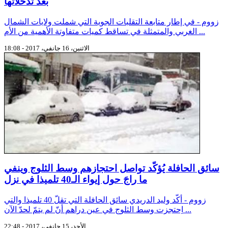
بعد تدّخلاتها
زووم - في إطار متابعة التقلبات الجوية التي شملت ولايات الشمال
الغربي والمتمثلة في تساقط كميات متفاوتة الأهمية من الأم ...
الاثنين، 16 جانفي، 2017 - 18:08
سائق الحافلة يُؤكّد تواصل احتجازهم وسط الثلوج وينفي
ما راجَ حول إيواء الـ40 تلميذا في نزل
زووم - أكّد وليد الدريدي سائق الحافلة التي تقلّ 40 تلميذا والتي
اِحتجزت وسط الثلوج في عين دراهم أنّ لم يتمّ لحدّ الآن ...
الأحد، 15 جانفي، 2017 - 22:48